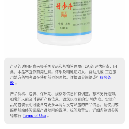
产品的说明信息未经美国食品和药物管理局(FDA)的评估审查，因
此，本品不宜作药用注解。怀孕及哺乳期妇女、婴幼儿或 正在服
用处方药物者请在使用前咨询医师。详情请参阅德成行
服务条
款
。
产品价格、包装、保质期、规格等信息如有调整，恕不另行通知。
如我们未能
及时更新产品信息，
请您以收到的实 物为准。
实际产
品的包装说明可能含有更多本网站没有涵盖的产品信息。请
使用或
服用前始终阅读原产品随附的说明
、
标签
及
警告。
详细条款请参阅
德成行
Terms of Use
。