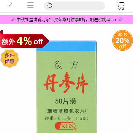
🎉 中秋礼盒饼香万家：买荣华月饼享9折，加送佛跳墙 >> 🎉