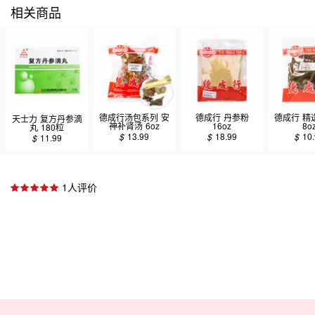
相关商品
德成行汤包系列 安
德成行 丹参粉
德成行 精
天士力 复方丹参滴
神补肾汤 6oz
16oz
8o
丸 180粒
$
13.99
$
18.99
$
10
$
11.99
1人评价