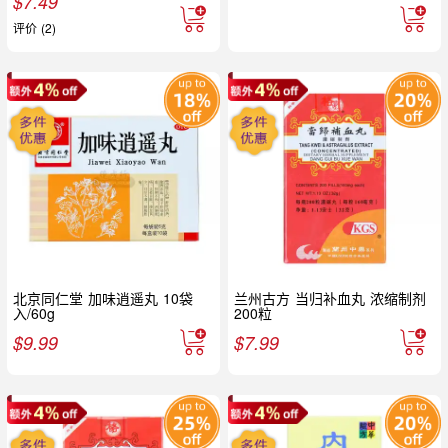
$
7.49
评价 (2)
北京同仁堂 加味逍遥丸 10袋
兰州古方 当归补血丸 浓缩制剂
入/60g
200粒
$
9.99
$
7.99