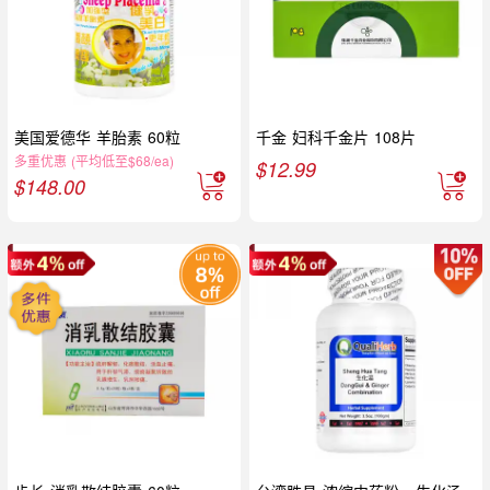
美国爱德华 羊胎素 60粒
千金 妇科千金片 108片
多重优惠 (平均低至$68/ea)
$
12.99
$
148.00