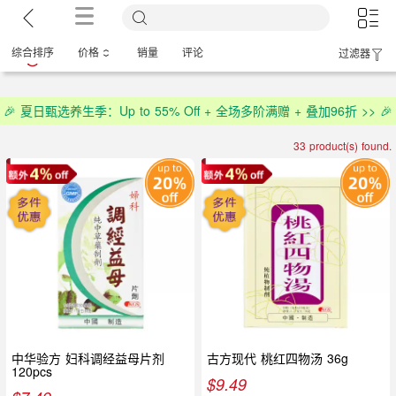
综合排序
价格
销量
评论
过滤器
🎉 夏日甄选养生季：Up to 55% Off + 全场多阶满赠 + 叠加96折 >> 🎉
33 product(s) found.
中华验方 妇科调经益母片剂
古方现代 桃红四物汤 36g
120pcs
$
9.49