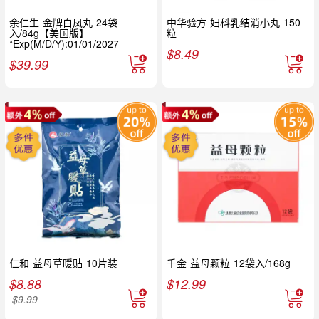
余仁生 金牌白凤丸 24袋
中华验方 妇科乳结消小丸 150
入/84g【美国版】
粒
*Exp(M/D/Y):01/01/2027
$
8.49
$
39.99
仁和 益母草暖贴 10片装
千金 益母颗粒 12袋入/168g
$
8.88
$
12.99
$
9.99