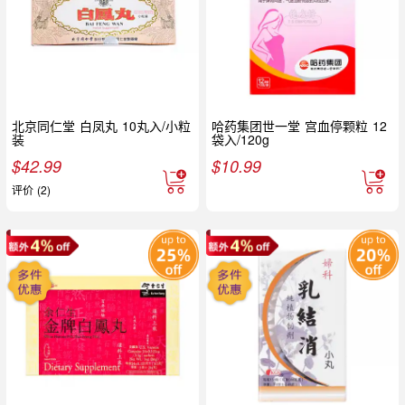
北京同仁堂 白凤丸 10丸入/小粒
哈药集团世一堂 宫血停颗粒 12
装
袋入/120g
$
42.99
$
10.99
评价 (2)