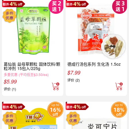
葛仙翁 益母草颗粒 固体饮料/颗
德成行汤包系列 生化汤 1.5oz
粒冲剂 15包入/225g
$
7.99
多重优惠 (平均低至$3.50/ea)
评价 (2)
$
5.99
评价 (1)