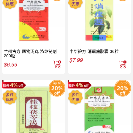
兰州古方 四物汤丸 浓缩制剂
中华验方 消瘰疬胶囊 36粒
200粒
$
7.99
$
6.99