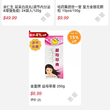
余仁生 延采白凤丸(调节内分泌
哈药集团世一堂 复方金银花颗
&增强免疫) 24袋入/120g
粒 10pcs/100g
$
49.99
$
9.99
金童牌 益母草膏 250g
$
6.99
评价 (2)