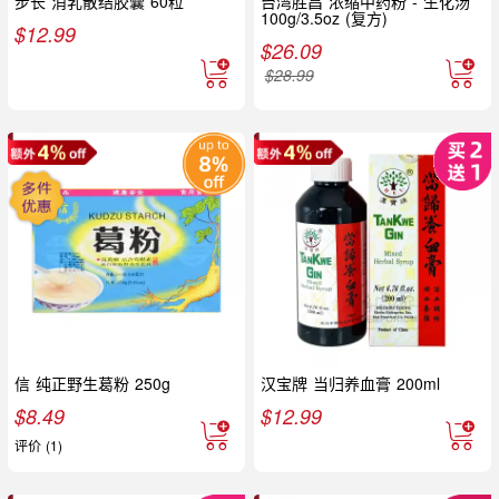
步长 消乳散结胶囊 60粒
台湾胜昌 浓缩中药粉 - 生化汤
100g/3.5oz (复方)
$
12.99
$
26.09
$
28.99
信 纯正野生葛粉 250g
汉宝牌 当归养血膏 200ml
$
8.49
$
12.99
评价 (1)