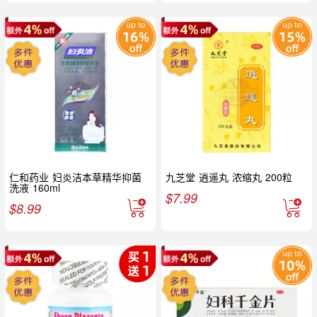
仁和药业 妇炎洁本草精华抑菌
九芝堂 逍遥丸 浓缩丸 200粒
洗液 160ml
$
7.99
$
8.99