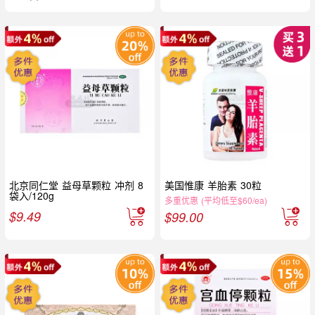
北京同仁堂 益母草颗粒 冲剂 8
美国惟康 羊胎素 30粒
袋入/120g
多重优惠 (平均低至$60/ea)
$
9.49
$
99.00