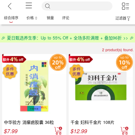
综合排序
价格
销量
评论
过滤器
🎉 夏日甄选养生季：Up to 55% Off + 全场多阶满赠 + 叠加96折 >> 🎉
2 product(s) found.
中华验方 消瘰疬胶囊 36粒
千金 妇科千金片 108片
$
7.99
$
12.99