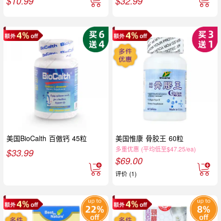
$
10.99
$
32.99
美国BioCalth 百傲钙 45粒
美国惟康 骨胶王 60粒
多重优惠 (平均低至$47.25/ea)
$
33.99
$
69.00
评价 (1)