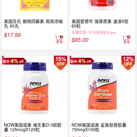
美国苏氏 御用四藤素 高效浓缩
美国爱德华 强骨质素 速溶II型
丸 60丸
60粒
多重优惠 (平均低至$34/ea)
$
17.99
$
85.00
NOW美国诺奥 维生素D-3软胶
NOW美国诺奥 鲨鱼软骨胶囊
囊 125mcgX120粒
750mgX100粒