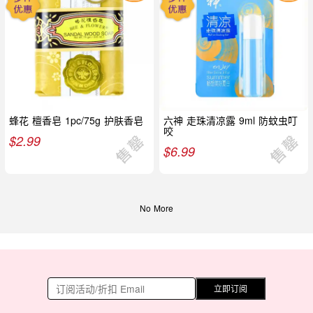
蜂花 檀香皂 1pc/75g 护肤香皂
六神 走珠清凉露 9ml 防蚊虫叮
咬
$
2.99
$
6.99
No More
立即订阅