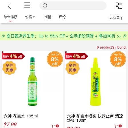
综合排序
价格
销量
评论
过滤器
🎉 夏日甄选养生季：Up to 55% Off + 全场多阶满赠 + 叠加96折 >> 🎉
6 product(s) found.
六神 花露水 195ml
六神 花露水喷雾 快速止痒 清凉
舒爽 180ml
$
7.99