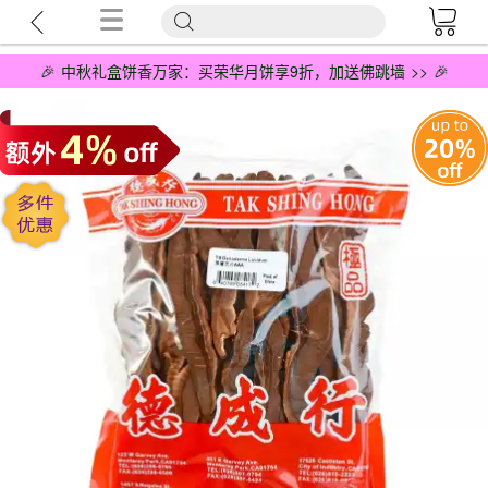
🎉 中秋礼盒饼香万家：买荣华月饼享9折，加送佛跳墙 >> 🎉