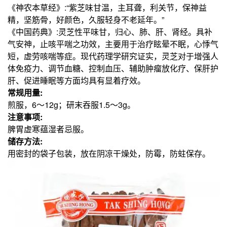
《神农本草经》:“紫芝味甘温，主耳聋，利关节，保神益
精，坚筋骨，好颜色，久服轻身不老延年。”
《中国药典》:灵芝性平味甘，归心、肺、肝、肾经。具补
气安神，止咳平喘之功效，主要用于治疗眩晕不眠，心悸气
短，虚劳咳喘等症。现代药理学研究证实，灵芝对于增强人
体免疫力、调节血糖、控制血压、辅助肿瘤放化疗、保肝护
肝、促进睡眠等方面均具有显着疗效。
常规用量:
煎服，6～12g；研末吞服1.5～3g。
注意事项:
脾胃虚寒蕴湿者忌服。
储存方法:
用密封的袋子包装，放在阴凉干燥处，防霉，防蛀保存。