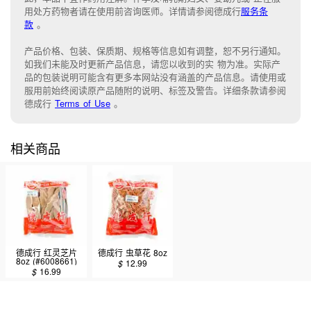
用处方药物者请在使用前咨询医师。详情请参阅德成行
服务条
款
。
产品价格、包装、保质期、规格等信息如有调整，恕不另行通知。
如我们未能
及时更新产品信息，
请您以收到的实 物为准。
实际产
品的包装说明可能含有更多本网站没有涵盖的产品信息。请
使用或
服用前始终阅读原产品随附的说明
、
标签
及
警告。
详细条款请参阅
德成行
Terms of Use
。
相关商品
德成行 红灵芝片
德成行 虫草花 8oz
8oz (#6008661)
$
12.99
$
16.99