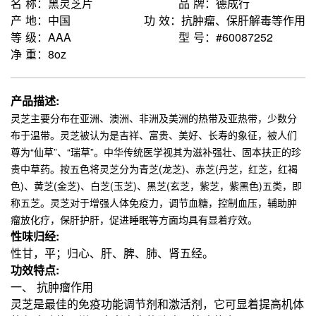
名 称：黑灵芝片
品 牌：德成行
产 地：中国
功 效：抗肿瘤、保肝解毒等作用
等 级：AAA
型 号：#60087252
净 重：8oz
产品描述:
灵芝主要分布在亚洲、澳洲、非洲及美洲的热带及亚热带，少数分
布于温带。灵芝被认为是吉祥、富贵、美好、长寿的象征，被人们
尊为“仙草”、“瑞草”。中华传统医学视其为滋补强壮、固本扶正的珍
贵中草药。按五色将灵芝分为青芝(龙芝)、赤芝(丹芝，红芝，红褐
色)、黄芝(金芝)、白芝(玉芝)、黑芝(玄芝，紫芝，紫黑色)五类，即
称五芝。灵芝对于增强人体免疫力，调节血糖，控制血压，辅助肿
瘤放化疗，保肝护肝，促进睡眠等方面均具有显着疗效。
性味归经:
性甘，平；归心、肝、脾、肺、肾五经。
功效特点:
一、 抗肿瘤作用
灵芝是最佳的免疫功能调节剂和激活剂，它可显着提高机体