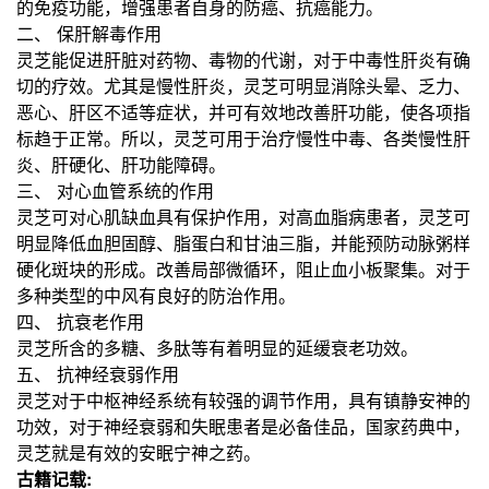
的免疫功能，增强患者自身的防癌、抗癌能力。
二、 保肝解毒作用
灵芝能促进肝脏对药物、毒物的代谢，对于中毒性肝炎有确
切的疗效。尤其是慢性肝炎，灵芝可明显消除头晕、乏力、
恶心、肝区不适等症状，并可有效地改善肝功能，使各项指
标趋于正常。所以，灵芝可用于治疗慢性中毒、各类慢性肝
炎、肝硬化、肝功能障碍。
三、 对心血管系统的作用
灵芝可对心肌缺血具有保护作用，对高血脂病患者，灵芝可
明显降低血胆固醇、脂蛋白和甘油三脂，并能预防动脉粥样
硬化斑块的形成。改善局部微循环，阻止血小板聚集。对于
多种类型的中风有良好的防治作用。
四、 抗衰老作用
灵芝所含的多糖、多肽等有着明显的延缓衰老功效。
五、 抗神经衰弱作用
灵芝对于中枢神经系统有较强的调节作用，具有镇静安神的
功效，对于神经衰弱和失眠患者是必备佳品，国家药典中，
灵芝就是有效的安眠宁神之药。
古籍记载: