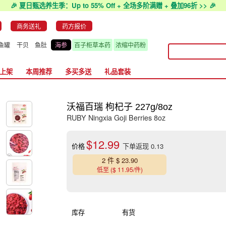
🎉 夏日甄选养生季：Up to 55% Off + 全场多阶满赠 + 叠加96折 >> 🎉
商务送礼
药方报价
鱼罐
干贝
鱼肚
海参
百子柜草本药
浓缩中药粉
上架
本周推荐
多买多送
礼品套装
沃福百瑞 枸杞子 227g/8oz
RUBY Ningxia Goji Berries 8oz
$12.99
价格
下单返现 0.13
2 件 $ 23.90
低至 ($ 11.95/件)
库存
有货