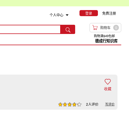
登录
免费注册
个人中心

购物车
0

购物满$49包邮
德成行知识库

收藏
2人评价
写评价