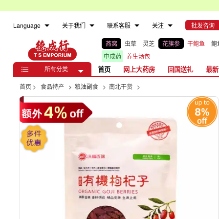
Language
关于我们
联系客服
关注
批发咨询
燕窝
虫草
灵芝
花旗参
干鲍鱼
鲍
中成药
养生汤包
所有分类
首页
网上大药房
回国送礼
最新

首页
>
食品特产
>
粮油副食
>
南北干货
>