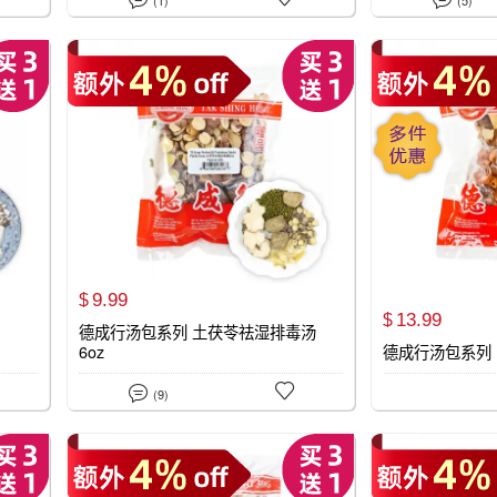
9.
99
$
13.
99
$
德成行汤包系列 土茯苓祛湿排毒汤
6oz
德成行汤包系列 


(9)