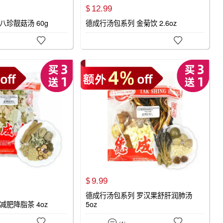
12.
99
$
八珍靓菇汤 60g
德成行汤包系列 金菊饮 2.6oz


9.
99
$
德成行汤包系列 罗汉果舒肝润肺汤
减肥降脂茶 4oz
5oz



(1)