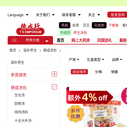
Language
关于我们
联系客服
关注
批发咨询
燕窝
虫草
灵芝
花旗参
干鲍鱼
鲍
中成药
养生汤包
所有分类
首页
网上大药房
回国送礼
最新

首页
>
滋补养生
>
德成汤包
>
产地
礼盒类型
品牌
滋补养生
综合排序
价格
销量
参茸细贵

德成汤包

生化汤
四物汤
炖鸡汤料
十全大补汤