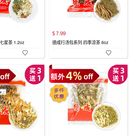
7.
99
$
星茶 1.2oz
德成行汤包系列 四季凉茶 6oz

