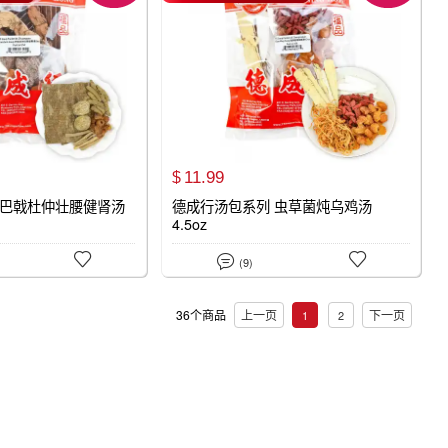
11.
99
$
 巴戟杜仲壮腰健肾汤
德成行汤包系列 虫草菌炖乌鸡汤
4.5oz



(9)
36个商品
上一页
下一页
1
2