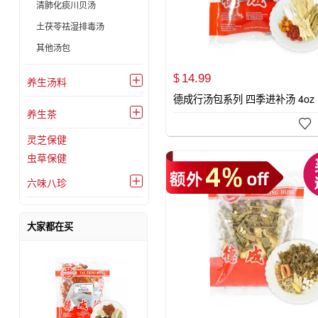
清肺化痰川贝汤
土茯苓祛湿排毒汤
其他汤包
14.
99
$
养生汤料

德成行汤包系列 四季进补汤 4oz
养生茶


灵芝保健
虫草保健
六味八珍

大家都在买