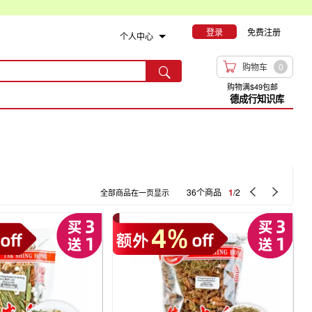
登录
免费注册
个人中心

购物车
0

购物满$49包邮
德成行知识库


36个商品
1
/2
全部商品在一页显示