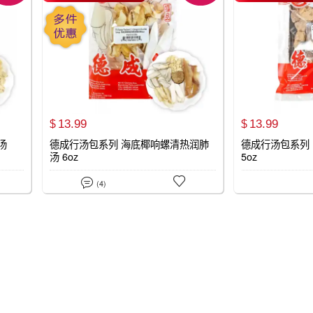
13.
99
13.
99
$
$
汤
德成行汤包系列 海底椰响螺清热润肺
德成行汤包系列
汤 6oz
5oz


(4)