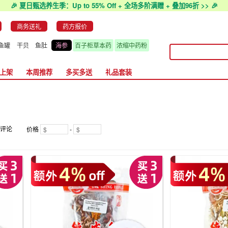
🎉 夏日甄选养生季：Up to 55% Off + 全场多阶满赠 + 叠加96折 >> 🎉
商务送礼
药方报价
鱼罐
干贝
鱼肚
海参
百子柜草本药
浓缩中药粉
上架
本周推荐
多买多送
礼品套装
评论
价格
-