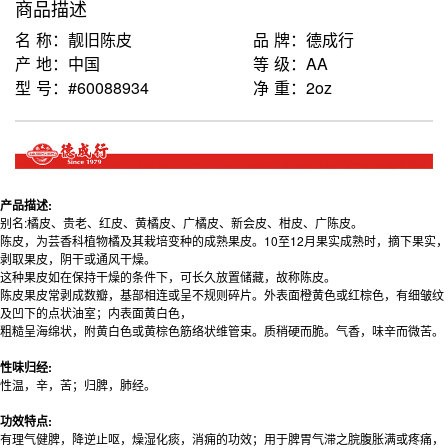
商品描述
名 称：靓旧陈皮
品 牌：德成行
产 地：中国
等 级：AA
型 号：#60088934
净 重：2oz
产品描述:
别名:橘皮、贵老、红皮、黄橘皮、广橘皮、新会皮、柑皮、广陈皮。
陈皮，为芸香科植物橘及其栽培变种的成熟果皮。10至12月果实成熟时，摘下果实，
剥取果皮，阴干或通风干燥。
这种果皮如在保持干燥的条件下，可长久放置储藏，故称陈皮。
陈皮果皮常剥成数瓣，基部相连或呈不规则碎片。外表面橙黄色或红棕色，有细皱纹
及凹下的点状油室；内表面黄白色，
粗糙呈海绵状，附黄白色或黄棕色筋络状维管束。质稍硬而脆。气香，味辛而微苦。
性味归经:
性温，辛，苦；归脾，肺经。
功效特点:
有理气健脾，降逆止呕，燥湿化痰，消痈的功效；用于脾胃气滞之脘腹胀满或疼痛，