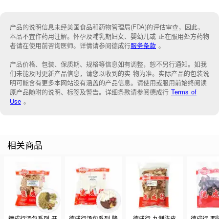
产品的说明信息未经美国食品和药物管理局(FDA)的评估审查，因此，
本品不宜作药用注解。怀孕及哺乳期妇女、婴幼儿或 正在服用处方药物
者请在使用前咨询医师。详情请参阅德成行
服务条款
。
产品价格、包装、保质期、规格等信息如有调整，恕不另行通知。如我
们未能
及时更新产品信息，
请您以收到的实 物为准。
实际产品的包装说
明可能含有更多本网站没有涵盖的产品信息。请
使用或服用前始终阅读
原产品随附的说明
、
标签
及
警告。
详细条款请参阅德成行
Terms of
Use
。
相关商品
德成行汤包系列 开
德成行汤包系列 降
德成行 九制陈皮
德成行 西陈