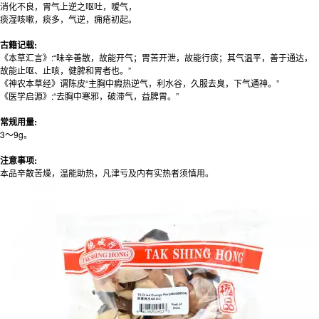
消化不良，胃气上逆之呕吐，嗳气，
痰湿咳嗽，痰多，气逆，痈疮初起。
古籍记载:
《本草汇言》:“味辛善散，故能开气；胃苦开泄，故能行痰；其气温平，善于通达，
故能止呕、止咳，健脾和胃者也。”
《神农本草经》谓陈皮“主胸中瘕热逆气，利水谷，久服去臭，下气通神。”
《医学启源》:“去胸中寒邪，破滞气，益脾胃。”
常规用量:
3～9g。
注意事项:
本品辛散苦燥，温能助热，凡津亏及内有实热者须慎用。