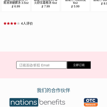
胃消滞健脾汤 3.5oz
火舒压葛根汤 6oz
6oz
$
8.
$
6.99
$
7.99
$
5.99
4人评价
立即订阅
我们的合作伙伴