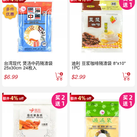
台湾现代 煲汤中药隔渣袋
迪利 豆浆咖啡隔渣袋 8"x10"
25x30cm 24枚入
1PC
$
6.99
$
2.99