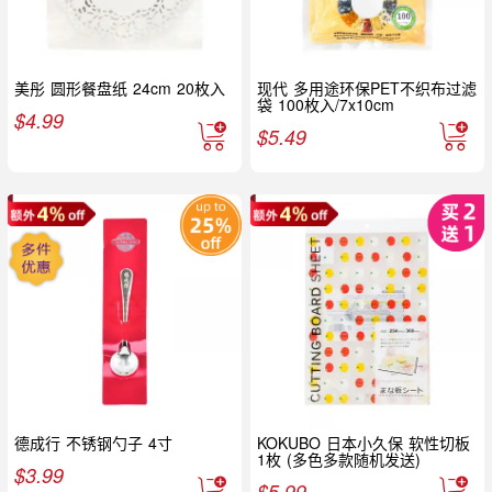
美彤 圆形餐盘纸 24cm 20枚入
现代 多用途环保PET不织布过滤
袋 100枚入/7x10cm
$
4.99
$
5.49
德成行 不锈钢勺子 4寸
KOKUBO 日本小久保 软性切板
1枚 (多色多款随机发送)
$
3.99
$
5.99