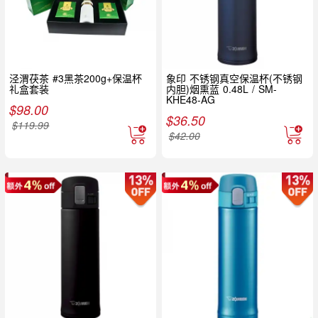
泾渭茯茶 #3黑茶200g+保温杯
象印 不锈钢真空保温杯(不锈钢
礼盒套装
内胆)烟熏蓝 0.48L / SM-
KHE48-AG
$
98.00
$
36.50
$
119.99
$
42.00