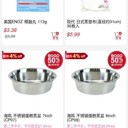
美国ENOZ 樟脑丸 113g
现代 日式蒸垫布(直径约31cm)
36枚入
$
3.38
$
5.99
$
3.99
海鸣 不锈钢蛋糕蒸盆 7inch
海鸣 不锈钢蛋糕蒸盆 8inch
(CP07)
(CP08)
第二件半价，平均低至$7.49/ea
第二件半价，平均低至$8.99/ea