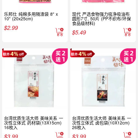
乐邦仕 纯棉多用隔渣袋 8" x
现代 严选食物强力吸净吸油布
10" (20x25cm)
圆形7寸, 50片 (PP不织布/环保
食品级材料)
$
2.99
$
5.49
台湾优质生活大师 美味关系 一
台湾优质生活大师 美味关系 一
次性立体式 药材袋(13X15cm)
次性立体式 卤包袋(10X12cm)
16枚入
26枚入
$
3.99
$
3.99