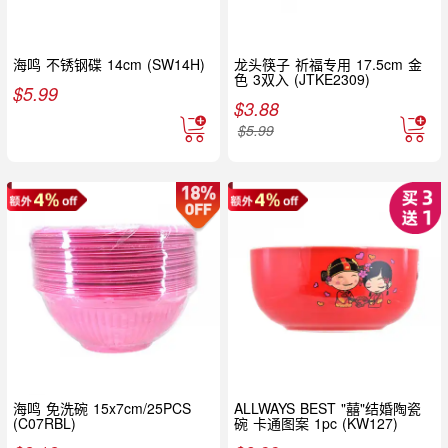
海鸣 不锈钢碟 14cm (SW14H)
龙头筷子 祈福专用 17.5cm 金
色 3双入 (JTKE2309)
$
5.99
$
3.88
$
5.99
海鸣 免洗碗 15x7cm/25PCS
ALLWAYS BEST "囍"结婚陶瓷
(C07RBL)
碗 卡通图案 1pc (KW127)