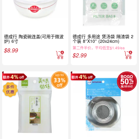
德成行 陶瓷碗连盖(可用于微波
德成行 多用途 煲汤袋 隔渣袋 2
炉) 6寸
个装 8''X10'' (20x24cm)
第二件半价，平均低至$1.49/ea
$
8.99
$
2.99