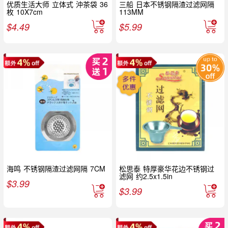
优质生活大师 立体式 沖茶袋 36
三船 日本不锈钢隔渣过滤网隔
枚 10X7cm
113MM
$
4.49
$
5.99
海鸣 不锈钢隔渣过滤网隔 7CM
松思泰 特厚豪华花边不锈钢过
滤网 约2.5x1.5in
$
3.99
$
3.99