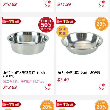
$
10.99
$
11.99
海鸣 不锈钢蛋糕蒸盆 9inch
海鸣 不锈钢碟 8cm (SW08)
(CP09)
$
3.49
第二件半价，平均低至$9.74/ea
$
12.99