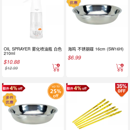
OIL SPRAYER 雾化喷油瓶 白色
海鸣 不锈钢碟 16cm (SW16H)
210ml
$
6.99
$
10.88
$
12.99