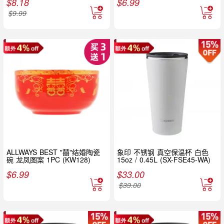
$
8.18
$
6.99
$
9.99
ALLWAYS BEST "囍"结婚陶瓷
象印 不锈钢 真空保温杯 白色
碗 龙凤图案 1PC (KW128)
15oz / 0.45L (SX-FSE45-WA)
$
6.99
$
33.00
$
39.00