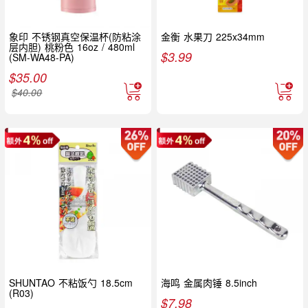
象印 不锈钢真空保温杯(防粘涂
金衡 水果刀 225x34mm
层内胆) 桃粉色 16oz / 480ml
$
3.99
(SM-WA48-PA)
$
35.00
$
40.00
SHUNTAO 不粘饭勺 18.5cm
海鸣 金属肉锤 8.5inch
(R03)
$
7.98