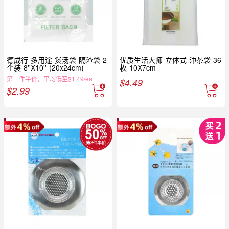
德成行 多用途 煲汤袋 隔渣袋 2
优质生活大师 立体式 沖茶袋 36
个装 8''X10'' (20x24cm)
枚 10X7cm
第二件半价，平均低至$1.49/ea
$
4.49
$
2.99