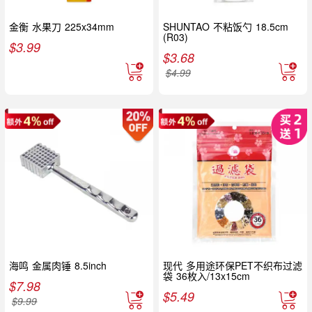
金衡 水果刀 225x34mm
SHUNTAO 不粘饭勺 18.5cm
(R03)
$
3.99
$
3.68
$
4.99
海鸣 金属肉锤 8.5inch
现代 多用途环保PET不织布过滤
袋 36枚入/13x15cm
$
7.98
$
5.49
$
9.99