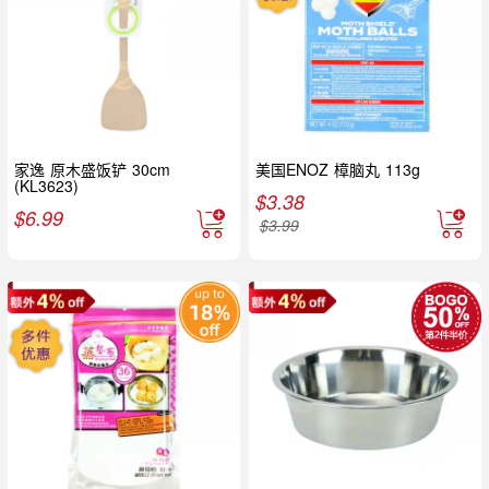
家逸 原木盛饭铲 30cm
美国ENOZ 樟脑丸 113g
(KL3623)
$
3.38
$
6.99
$
3.99