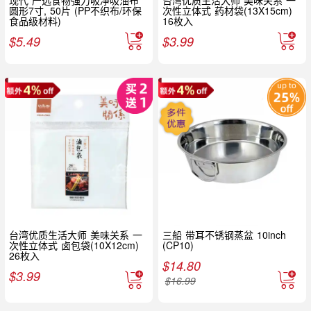
圆形7寸, 50片 (PP不织布/环保
次性立体式 药材袋(13X15cm)
食品级材料)
16枚入
$
5.49
$
3.99
台湾优质生活大师 美味关系 一
三船 带耳不锈钢蒸盆 10inch
次性立体式 卤包袋(10X12cm)
(CP10)
26枚入
$
14.80
$
3.99
$
16.99