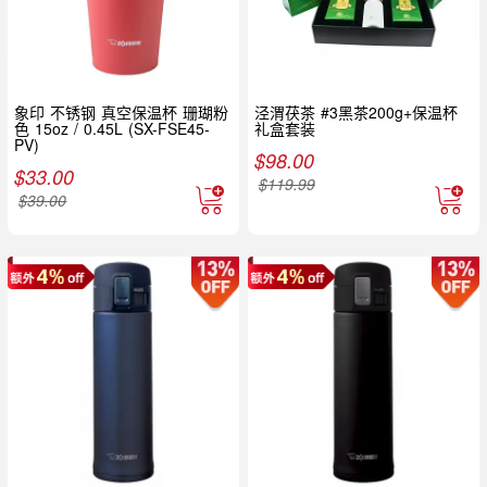
象印 不锈钢 真空保温杯 珊瑚粉
泾渭茯茶 #3黑茶200g+保温杯
色 15oz / 0.45L (SX-FSE45-
礼盒套装
PV)
$
98.00
$
33.00
$
119.99
$
39.00