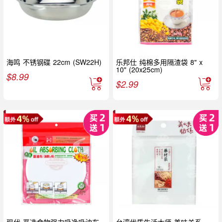
海鸣 不锈钢碟 22cm (SW22H)
乐邦仕 纯棉多用隔渣袋 8" x
10" (20x25cm)
$
8.99
$
2.99
现代 严选食物强力吸净吸油布
台湾优质生活大师 美味关系 一