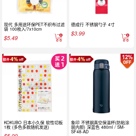
现代 多用途环保PET不织布过滤
德成行 不锈钢勺子 4寸
袋 100枚入/7x10cm
$
3.99
$
5.49
KOKUBO 日本小久保 软性切板
象印 不锈钢真空保温杯(防粘涂
1枚 (多色多款随机发送)
层内胆) 深蓝色 480ml / SM-
SF48-AD
$
5.99