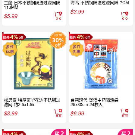
三船 日本不锈钢隔渣过滤网隔
海鸣 不锈钢隔渣过滤网隔 7CM
113MM
$
3.99
$
5.99
松思泰 特厚豪华花边不锈钢过
台湾现代 煲汤中药隔渣袋
滤网 约2.5x1.5in
25x30cm 24枚入
$
3.99
$
6.99