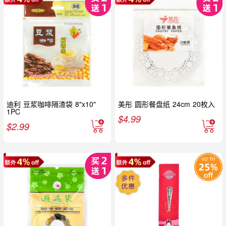
迪利 豆浆咖啡隔渣袋 8"x10"
美彤 圆形餐盘纸 24cm 20枚入
1PC
$
4.99
$
2.99