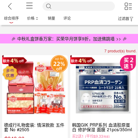
综合排序
价格
销量
评论
过滤器
🎉 中秋礼盒饼香万家：买荣华月饼享9折，加送佛跳墙 >> 🎉
7 product(s) found.
德成行礼物套装: 情深款款 五件
韩国GIK PRP系列 血清胶原蛋
套 No #2505
白 修护保湿 面膜 21pcs/350ml
买2送1 (平均$9.33/ea)