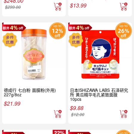
$
248.00
$
13.99
$
299.00
德成行 七白粉 面膜粉(外用)
日本ISHIZAWA LABS 石泽研究
227g/8oz
所 黄瓜精华毛孔紧致面膜
10pcs
$
21.99
$
9.88
$
12.00