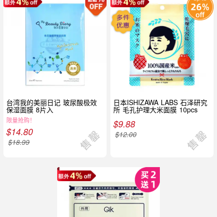
台湾我的美丽日记 玻尿酸极效
日本ISHIZAWA LABS 石泽研究
保湿面膜 8片入
所 毛孔护理大米面膜 10pcs
限量抢购！
$
9.88
$
14.80
$
12.00
$
18.99