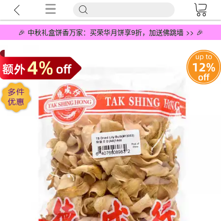
🎉 中秋礼盒饼香万家：买荣华月饼享9折，加送佛跳墙 >> 🎉