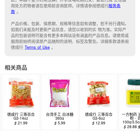
用处方药物者请在使用前咨询医师。详情请参阅德成行
服务条
款
。
产品价格、包装、保质期、规格等信息如有调整，恕不另行通知。
如我们未能
及时更新产品信息，
请您以收到的实 物为准。
实际产
品的包装说明可能含有更多本网站没有涵盖的产品信息。请
使用或
服用前始终阅读原产品随附的说明
、
标签
及
警告。
详细条款请参阅
德成行
Terms of Use
。
相关商品
德成行 三等百合
台湾手工 白冰糖
德成行 三等百合
一方制药 
G3-14oz
360g
G3-6oz
粉 -
100g/3.5
$
21.99
$
5.99
$
12.99
$
28.88