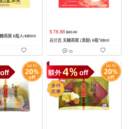
78.
88
$
93.
00
$
燕窝 6瓶入/480ml
白兰氏 无糖燕窝 (清甜) 6瓶*68ml



(2)