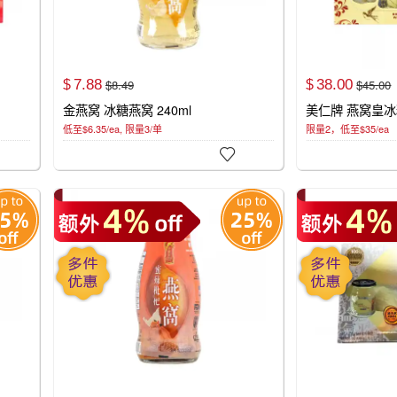
7.
88
38.
00
$
8.
49
$
45.
00
$
$
金燕窝 冰糖燕窝 240ml
美仁牌 燕窝皇冰糖
低至$6.35/ea, 限量3/单
限量2，低至$35/ea
