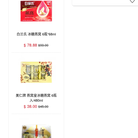

白兰氏 冰糖燕窝 6瓶*68ml
78.88
$
$
93.00
美仁牌 燕窝皇冰糖燕窝 6瓶
入/480ml
38.00
$
$
45.00