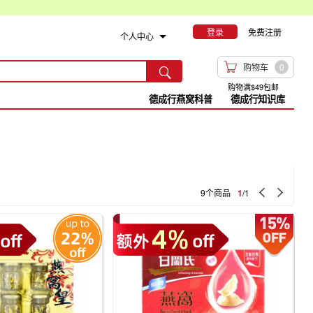
登录
免费注册
个人中心

购物车
0

购物满$49包邮
德成行燕窝科普
德成行知识库


9个商品
1
/1