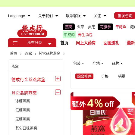
Language
关于我们
联系客服
关注
批发咨询
燕窝
虫草
灵芝
花旗参
干鲍鱼
鲍
中成药
养生汤包
所有分类
首页
网上大药房
回国送礼
最新

首页
>
燕窝
>
其它品牌燕窝
>
包装
产地
品牌
燕窝
综合排序
价格
销量
德成行金丝燕窝盏

其它品牌燕窝

冰糖燕窝
低糖燕窝
无糖燕窝
其它口味燕窝