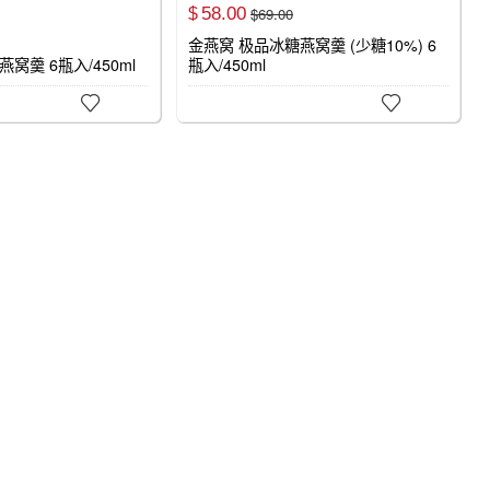
58.
00
$
69.
00
$
金燕窝 极品冰糖燕窝羹 (少糖10%) 6
窝羹 6瓶入/450ml
瓶入/450ml

