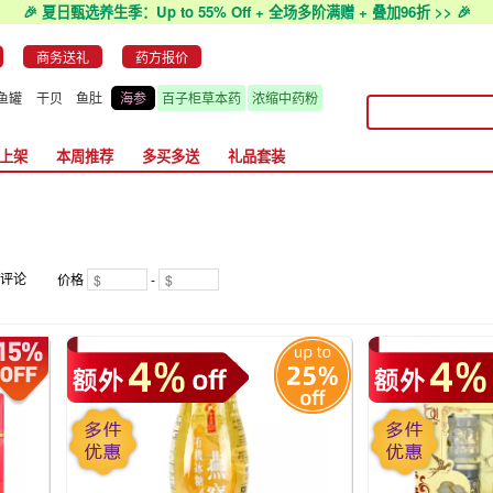
🎉 夏日甄选养生季：Up to 55% Off + 全场多阶满赠 + 叠加96折 >> 🎉
商务送礼
药方报价
鱼罐
干贝
鱼肚
海参
百子柜草本药
浓缩中药粉
上架
本周推荐
多买多送
礼品套装
评论
价格
-