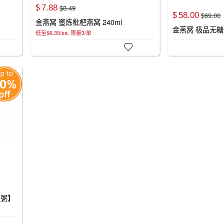
7.
88
$
8.
49
$
58.
00
$
69.
00
$
金燕窝 蜜炼枇杷燕窝 240ml
金燕窝 极品无糖燕
低至$6.35/ea, 限量3/单

生粥】