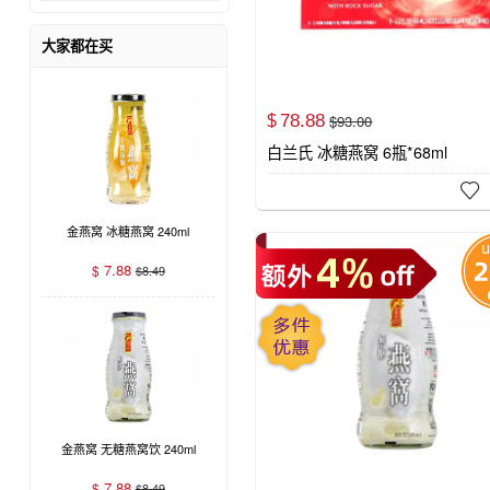
大家都在买
78.
88
$
93.
00
$
白兰氏 冰糖燕窝 6瓶*68ml

金燕窝 冰糖燕窝 240ml
7.88
$
$
8.49
金燕窝 无糖燕窝饮 240ml
7.88
$
$
8.49