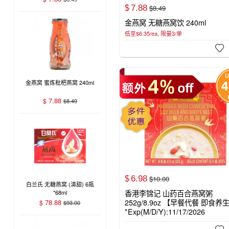
7.
88
$
8.
49
$
金燕窝 无糖燕窝饮 240ml
低至$6.35/ea, 限量3/单

金燕窝 蜜炼枇杷燕窝 240ml
7.88
$
$
8.49
6.
98
$
10.
00
$
白兰氏 无糖燕窝 (清甜) 6瓶
*68ml
香港李锦记 山药百合燕窝粥
78.88
252g/8.9oz 【早餐代餐 即食养
$
$
93.00
*Exp(M/D/Y):11/17/2026