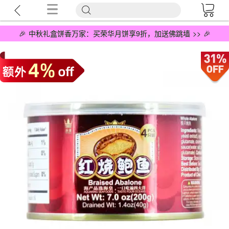
🎉 中秋礼盒饼香万家：买荣华月饼享9折，加送佛跳墙 >> 🎉