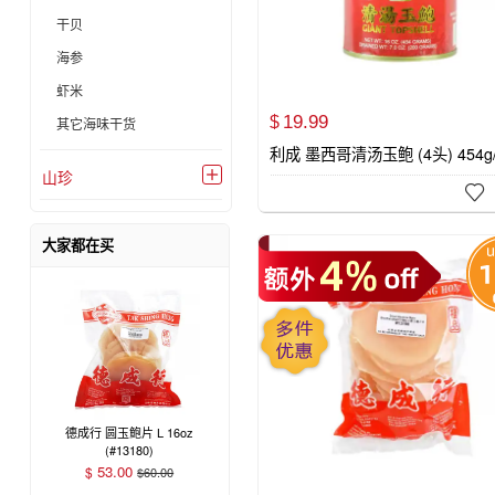
干贝
海参
虾米
19.
99
$
其它海味干货
利成 墨西哥清汤玉鲍 (4头) 454g/
山珍


大家都在买
德成行 圆玉鲍片 L 16oz
(#13180)
53.00
$
$
60.00