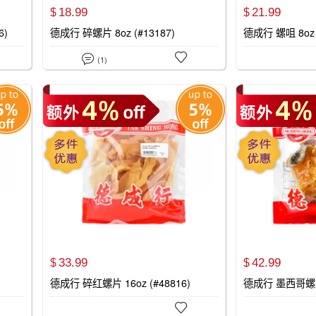
18.
99
21.
99
$
$
6)
德成行 碎螺片 8oz (#13187)
德成行 螺咀 8oz


(1)
33.
99
42.
99
$
$
)
德成行 碎红螺片 16oz (#48816)
德成行 墨西哥螺片 8
