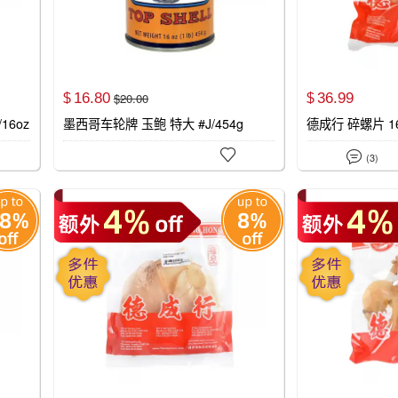
16.
80
36.
99
$
20.
00
$
$
16oz
墨西哥车轮牌 玉鲍 特大 #J/454g
德成行 碎螺片 16o


(3)