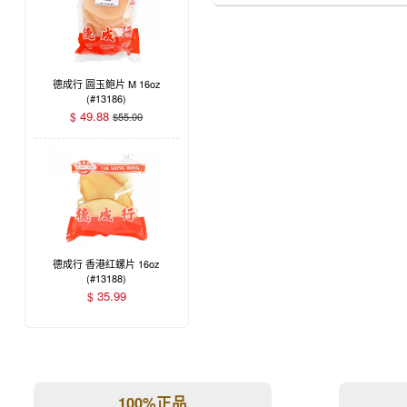
德成行 圆玉鲍片 M 16oz
(#13186)
49.88
$
$
55.00
德成行 香港红螺片 16oz
(#13188)
35.99
$
100%正品