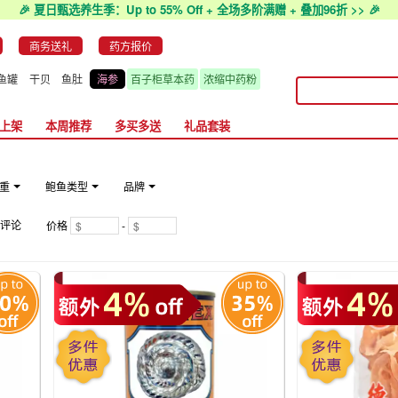
🎉 夏日甄选养生季：Up to 55% Off + 全场多阶满赠 + 叠加96折 >> 🎉
商务送礼
药方报价
鱼罐
干贝
鱼肚
海参
百子柜草本药
浓缩中药粉
上架
本周推荐
多买多送
礼品套装
重
鲍鱼类型
品牌
评论
价格
-