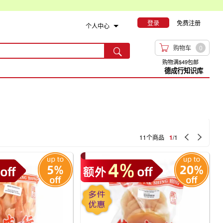
登录
免费注册
个人中心

购物车
0

购物满$49包邮
德成行知识库


11个商品
1
/1