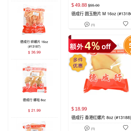
49.
88
$
55.
00
$
德成行 圆玉鲍片 M 16oz (#1318


(1)
德成行 碎螺片 16oz
(#13187)
36.99
$
德成行 螺咀 8oz
18.
99
$
21.99
$
德成行 香港红螺片 8oz (#13188


(1)