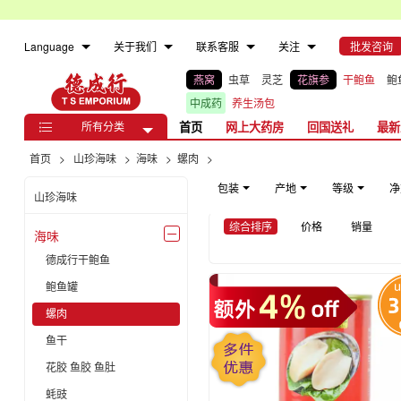
Language
关于我们
联系客服
关注
批发咨询
燕窝
虫草
灵芝
花旗参
干鲍鱼
鲍
中成药
养生汤包
所有分类
首页
网上大药房
回国送礼
最新

首页
>
山珍海味
>
海味
>
螺肉
>
包装
产地
等级
净
山珍海味
综合排序
价格
销量
海味

德成行干鲍鱼
鲍鱼罐
螺肉
鱼干
花胶 鱼胶 鱼肚
蚝豉