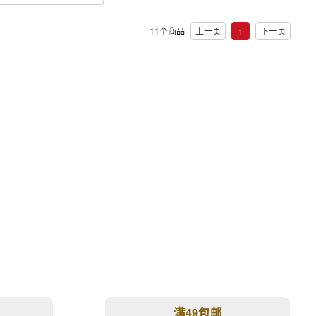
11个商品
上一页
下一页
1
满49包邮