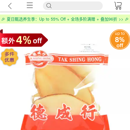
🎉 夏日甄选养生季：Up to 55% Off + 全场多阶满赠 + 叠加96折 >> 🎉