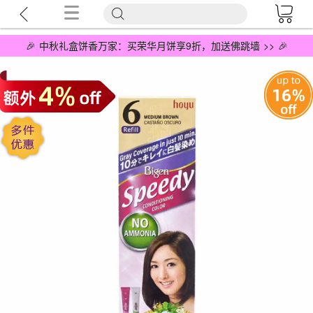
🎉 中秋礼盒饼香万家：买荣华月饼享9折，加送佛跳墙 >> 🎉