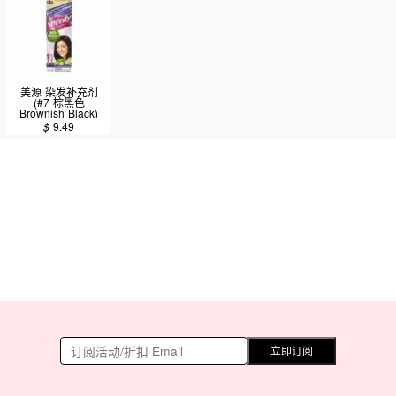
美源 染发补充剂
(#7 棕黑色
Brownish Black)
80g
$
9.49
立即订阅