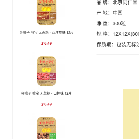
品 牌：北京同仁堂
产 地：中国
净 重：300粒
金嗓子 喉宝 无蔗糖 - 西洋参味 12片
规 格：12X12X(30
6.49
$
保质期：包装无标注
金嗓子 喉宝 无蔗糖 - 山楂味 12片
6.49
$