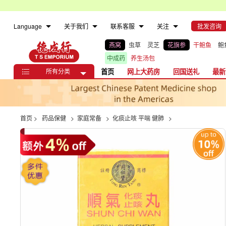
Language
关于我们
联系客服
关注
批发咨询
燕窝
虫草
灵芝
花旗参
干鲍鱼
鲍
中成药
养生汤包
所有分类
首页
网上大药房
回国送礼
最新

首页
>
药品保健
>
家庭常备
>
化痰止咳 平喘 健肺
>