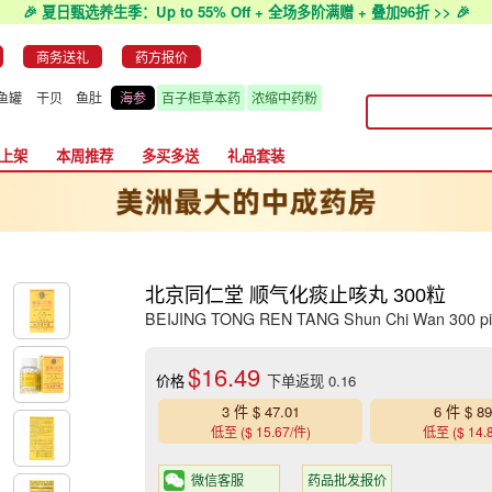
🎉 夏日甄选养生季：Up to 55% Off + 全场多阶满赠 + 叠加96折 >> 🎉
商务送礼
药方报价
鱼罐
干贝
鱼肚
海参
百子柜草本药
浓缩中药粉
上架
本周推荐
多买多送
礼品套装
北京同仁堂 顺气化痰止咳丸 300粒
BEIJING TONG REN TANG Shun Chi Wan 300 pil
$16.49
价格
下单返现 0.16
3 件 $ 47.01
6 件 $ 89
低至 ($ 15.67/件)
低至 ($ 14.
微信客服
药品批发报价