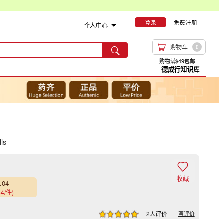
登录
免费注册
个人中心

购物车
0

购物满$49包邮
德成行知识库
ls

收藏
.04
84/件)
2人评价
写评价