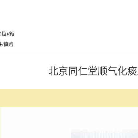
0粒)/箱
/慎购
北京同仁堂顺气化痰