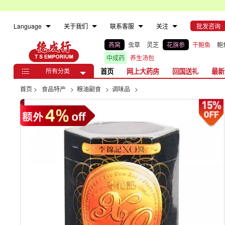
Language
关于我们
联系客服
关注
批发咨询
燕窝
虫草
灵芝
花旗参
干鲍鱼
鲍
中成药
养生汤包
所有分类
首页
网上大药房
回国送礼
最新

首页
>
食品特产
>
粮油副食
>
调味品
>