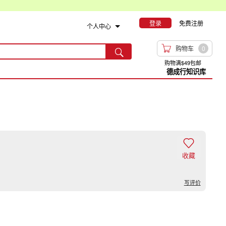
登录
免费注册
个人中心

购物车
0

购物满$49包邮
德成行知识库

收藏
写评价