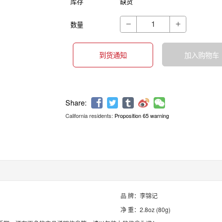
库存
缺货
数量


到货通知
加入购物车
California residents:
Proposition 65 warning
Share:
品 牌：李锦记
净 重：2.8oz (80g)