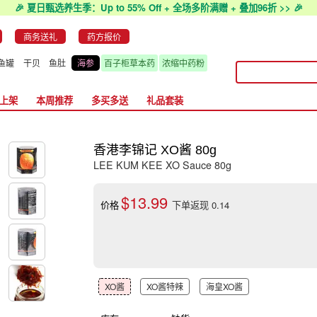
🎉 夏日甄选养生季：Up to 55% Off + 全场多阶满赠 + 叠加96折 >> 🎉
商务送礼
药方报价
鱼罐
干贝
鱼肚
海参
百子柜草本药
浓缩中药粉
上架
本周推荐
多买多送
礼品套装
香港李锦记 XO酱 80g
LEE KUM KEE XO Sauce 80g
$13.99
价格
下单返现 0.14
XO酱
XO酱特辣
海皇XO酱