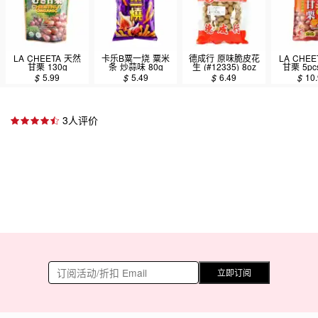
LA CHEETA 天然
卡乐B粟一烧 粟米
德成行 原味脆皮花
LA CHE
甘栗 130g
条 炒蒜味 80g
生 (#12335) 8oz
甘栗 5pcs
$
5.99
$
5.49
$
6.49
$
10
3人评价
立即订阅