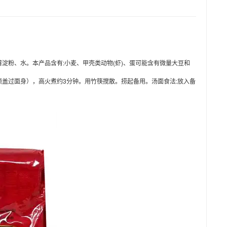
木薯淀粉、水。本产品含有:小麦、甲壳类动物(虾)、蛋可能含有微量大豆和
盖过面身），高火煮约3分钟。用竹筷搅散。捞起备用。汤面食法:放入备