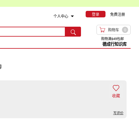
登录
免费注册
个人中心

购物车
0

购物满$49包邮
德成行知识库
g

收藏
写评价