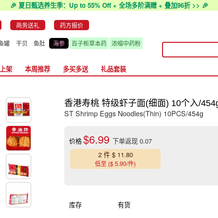
🎉 夏日甄选养生季：Up to 55% Off + 全场多阶满赠 + 叠加96折 >> 🎉
商务送礼
药方报价
鱼罐
干贝
鱼肚
海参
百子柜草本药
浓缩中药粉
上架
本周推荐
多买多送
礼品套装
香港寿桃 特级虾子面(细面) 10个入/454
ST Shrimp Eggs Noodles(Thin) 10PCS/454g
$6.99
价格
下单返现 0.07
2 件 $ 11.80
低至 ($ 5.90/件)
库存
有货