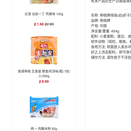
有关产品的生产日期或保
日清 出前一丁 鸡蓉味 100g
名称:
寿桃牌排装(幼)虾子面
品牌:
寿桃牌
1.98
$
2.99
$
产地:
中国
净含量/重量:
454g
配料:
小麦面粉、蛋白、食用
软件动物（瑶柱、鲍鱼、
食用方法:
将面放入滚水中
好之上汤及配料，即可食
储存方法:
请存放于干凉处
香港寿桃 生面皇 鲍鱼鸡汤味(粗) 5包
入/350g
8.99
$
统一 肉臊米粉 62g