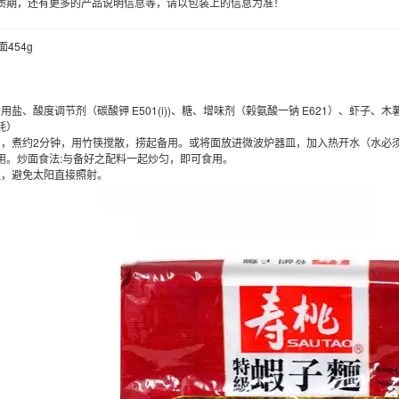
质期，还有更多的产品说明信息等，请以包装上的信息为准！
454g
盐、酸度调节剂（碳酸钾 E501(i))、糖、增味剂（榖氨酸一钠 E621）、虾子、
蚝）
，煮约2分钟，用竹筷搅散，捞起备用。或将面放进微波炉器皿，加入热开水（水必须
用。炒面食法:与备好之配料一起炒匀，即可食用。
，避免太阳直接照射。