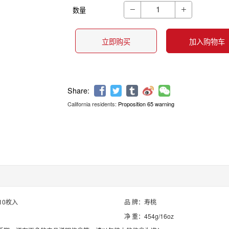
数量


立即购买
加入购物车
California residents:
Proposition 65 warning
Share:
10枚入
品 牌：寿桃
净 重：454g/16oz