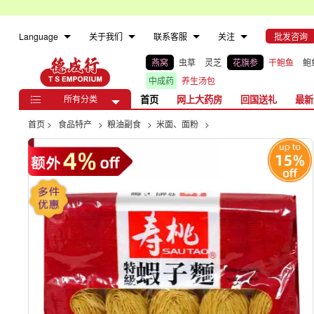
Language
关于我们
联系客服
关注
批发咨询
燕窝
虫草
灵芝
花旗参
干鲍鱼
鲍
中成药
养生汤包
所有分类
首页
网上大药房
回国送礼
最新

首页
>
食品特产
>
粮油副食
>
米面、面粉
>