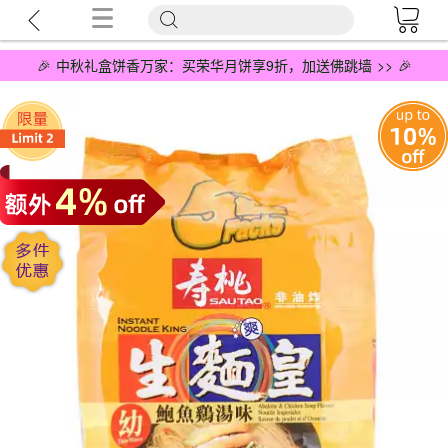
🎉 中秋礼盒饼香万家：买荣华月饼享9折，加送佛跳墙 >> 🎉