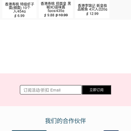
香港寿桃 捞面皇 黑
香港寿桃 特级虾子
香港李锦记 蚝皇极
椒XO滋味酱
面(细面) 10个
品鲍鱼 4只入/220g
5pcs/435g
入/454g
$
12.99
$
9.88
$
10.99
$
6.99
立即订阅
我们的合作伙伴