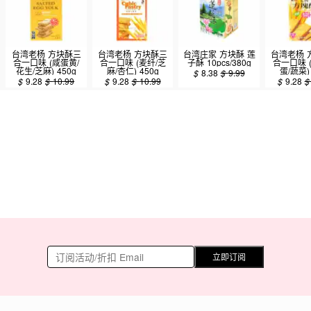
台湾老杨 方块酥三
台湾老杨 方块酥三
台湾庄家 方块酥 莲
台湾老杨 
合一口味 (咸蛋黄/
合一口味 (麦纤/芝
子酥 10pcs/380g
合一口味 
花生/芝麻) 450g
麻/杏仁) 450g
蛋/蔬菜) 
$
8.38
$
9.99
$
9.28
$
10.99
$
9.28
$
10.99
$
9.28
立即订阅