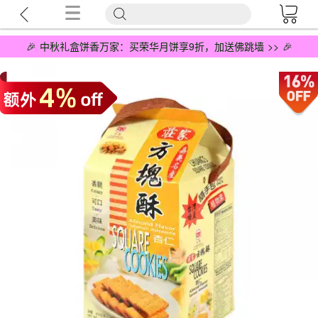
🎉 中秋礼盒饼香万家：买荣华月饼享9折，加送佛跳墙 >> 🎉