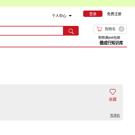
登录
免费注册
个人中心

购物车
0

购物满$49包邮
德成行知识库

收藏
写评价