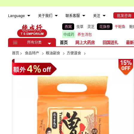
Language
关于我们
联系客服
关注
批发咨询
燕窝
虫草
灵芝
花旗参
干鲍鱼
鲍
中成药
养生汤包
所有分类
首页
网上大药房
回国送礼
最新

首页
>
食品特产
>
粮油副食
>
方便速食
>