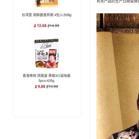
有关产品的生产日期或保
台湾曾 胡麻酱香拌面 4包入/508g
12.68
$
14.99
$
香港寿桃 捞面皇 黑椒XO滋味酱
5pcs/435g
9.88
$
10.99
$