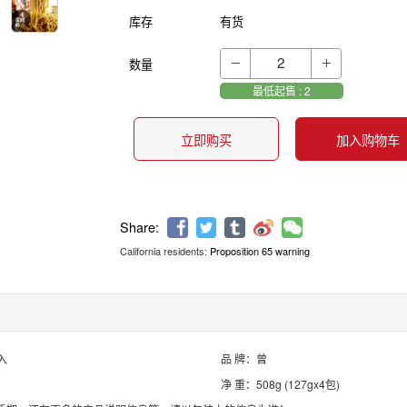
库存
有货
数量


最低起售 : 2
立即购买
加入购物车
California residents:
Proposition 65 warning
Share:
入
品 牌：曾
净 重：508g (127gx4包)