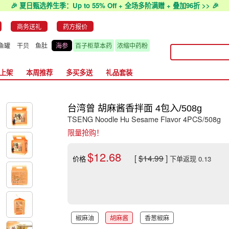
🎉 夏日甄选养生季：Up to 55% Off + 全场多阶满赠 + 叠加96折 >> 🎉
商务送礼
药方报价
鱼罐
干贝
鱼肚
海参
百子柜草本药
浓缩中药粉
上架
本周推荐
多买多送
礼品套装
台湾曾 胡麻酱香拌面 4包入/508g
TSENG Noodle Hu Sesame Flavor 4PCS/508g
限量抢购！
$12.68
[
$14.99
]
价格
下单返现 0.13
椒麻油
胡麻酱
香葱椒麻