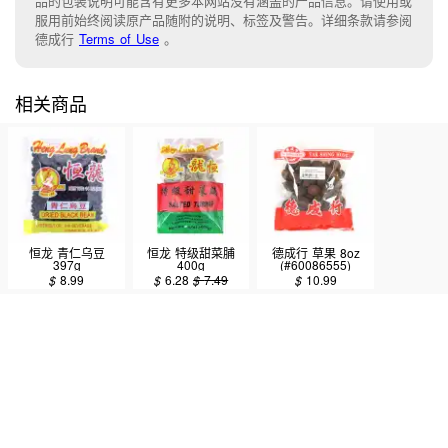
品的包装说明可能含有更多本网站没有涵盖的产品信息。请使用或
服用前始终阅读原产品随附的说明、标签及警告。详细条款请参阅
德成行
Terms of Use
。
相关商品
恒龙 青仁乌豆
恒龙 特级甜菜脯
德成行 草果 8oz
397g
400g
(#60086555)
$
8.99
$
6.28
$
7.49
$
10.99