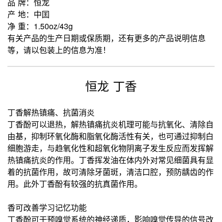
品 牌：恒龙
产 地：中囯
净 重：1.50oz/43g
有关产品的生产日期或保质期，还有更多的产品说明信息
等，请以包装上的信息为准！
恒龙 丁香
丁香解热镇痛、抗菌消炎
丁香酚可以退热，解热镇痛抗炎机理可能与抗氧化、清除自
由基，抑制环氧化酶和脂氧化酶活性有关，也可通过抑制白
细胞游走，与趋氧化性和超氧化物阴离子发生反应而发挥解
热镇痛抗炎的作用。丁香挥发油在体内外对常见细菌具有显
着的抗菌作用，故可清除牙菌斑，清洁口腔，预防龋齿的作
用。此外丁香酚有较强的抗真菌作用。
香可改善学习记忆功能
丁香酚可干预嗅觉系统的神经递质，影响嗅觉传导的信号改