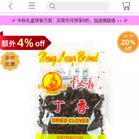
🎉 中秋礼盒饼香万家：买荣华月饼享9折，加送佛跳墙 >> 🎉