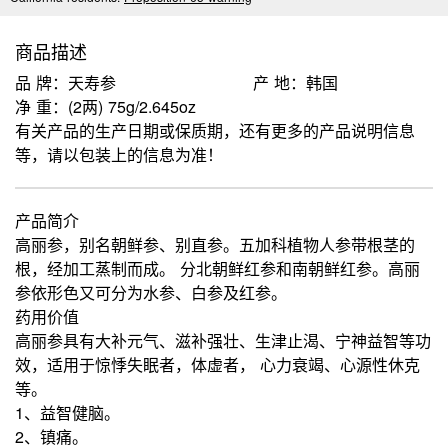
商品描述
品 牌：天寿参
产 地：韩国
净 重：(2两) 75g/2.645oz
有关产品的生产日期或保质期，还有更多的产品说明信息
等，请以包装上的信息为准！
产品简介
高丽参，别名朝鲜参、别直参。五加科植物人参带根茎的
根，经加工蒸制而成。 分北朝鲜红参和南朝鲜红参。高丽
参依形色又可分为水参、白参及红参。
药用价值
高丽参具有大补元气、滋补强壮、生津止渴、宁神益智等功
效，适用于惊悸失眠者，体虚者， 心力衰竭、心源性休克
等。
1、益智健脑。
2、镇痛。