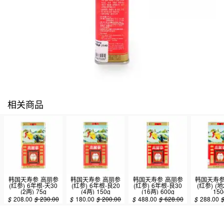
相关商品
韩国天寿参 高丽参
韩国天寿参 高丽参
韩国天寿参 高丽参
韩国天寿参
(红参) 6年根-天30
(红参) 6年根-良20
(红参) 6年根-良30
(红参) (地
(2两) 75g
(4两) 150g
(16两) 600g
150
$
208.00
$
230.00
$
180.00
$
200.00
$
488.00
$
628.00
$
288.00