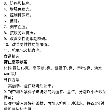
3、防癌和抗癌。
4、增强免疫力。
5、控制糖尿病。
6、健肝。
7、调节血压。
8、抗疲劳及抗压。
9、改善女性更年期障碍。
10、改善男性性功能障碍。
11、抗氧化及抗衰老。
食谱精选
薏仁高丽参茶
材料:薏仁15克，高丽参5克，紫藤子3克，梓叶2克，沸水
400毫升
制作方法:
1. 高丽参、薏仁略洗后沥干；
2. 锅中加入紫藤子与洗好的高丽参、薏仁，分别以小火炒至
微黄；
3. 壶中放入炒好的茶材，再加入梓叶，冲沸水，静置2分钟
后即可装杯饮用