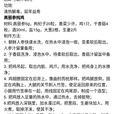
功效:
清热解毒，延年益寿
高丽参炖鸡
材料:高丽参5g，枸杞子20粒，香菜少许，鸡1只，干香菇4
枚，酒30ml，盐15g，大葱2根，生姜2片
制作方法:
1. 朝鲜人参快速水洗，在热水中浸泡一宿，变柔软后取出，
人参汁留量备用；
2. 于香菇洗净，浸泡水中，待柔软后取出，香菇汁留盆中备
用；
3. 把鸡吊起，取出内脏、鸡爪，用水洗净，把鸡身上的水擦
净；
4. 鸡翅膀固定在后背上，像曲肘而枕那样。把鸡腿放倒，固
定在鸡胸上，大腿的关节刺入竹签，使足返回原来的位置，
小腿用竹签串在一起，用线固定在鸡尾部，制成一个造型；
5. 把鸡放入足量的热水中，通过热水，去掉脏物；
6.把鸡放入深锅里，加水漫过鸡，把葱段、生姜块加入，用
火煮，取掉浮沫，使其干净；