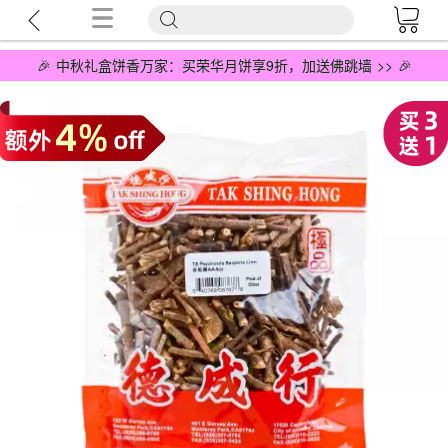
🎉 中秋礼盒饼香万家：买荣华月饼享9折，加送佛跳墙 >> 🎉