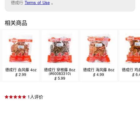
德成行
Terms of Use
。
相关商品
德成行 血风藤 4oz
德成行 穿根藤 8oz
德成行 海风藤 8oz
德成行 鸡血
(#60083310)
$
2.99
$
4.99
$
6.
$
5.99
1人评价