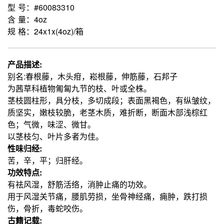
型 号：#60083310
含 量：4oz
规 格：24x1x(4oz)/箱
产品描述:
别名:春根藤，木头疳，崧根藤，伸筋藤，石邦子
为茜草科植物匍匐九节的枝、叶或全株。
茎枝圆柱形，具分枝，多切成段；表面黑褐色，有纵皱纹，
质坚实，嫩枝较脆，老茎木质，难折断，断面木部浅棕红
色；气微，味涩、微甘。
以茎枝匀、叶片多者为佳。
性味归经:
苦，辛，平；归肝经。
功效特点:
有祛风湿，舒筋活络，消肿止痛的功效。
用于风湿关节痛，腰肌劳损，坐骨神经痛，痈肿，跌打损
伤，骨折，毒蛇咬伤。
古籍记载: