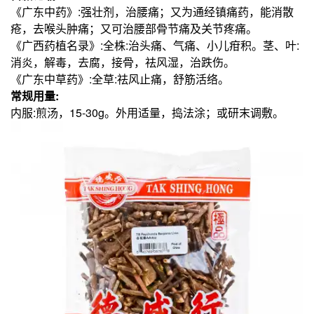
《广东中药》:强壮剂，治腰痛；又为通经镇痛药，能消散
疮，去喉头肿痛；又可治腰部骨节痛及关节疼痛。
《广西药植名录》:全株:治头痛、气痛、小儿疳积。茎、叶:
消炎，解毒，去腐，接骨，祛风湿，治跌伤。
《广东中草药》:全草:祛风止痛，舒筋活络。
常规用量:
内服:煎汤，15-30g。外用适量，捣法涂；或研末调敷。