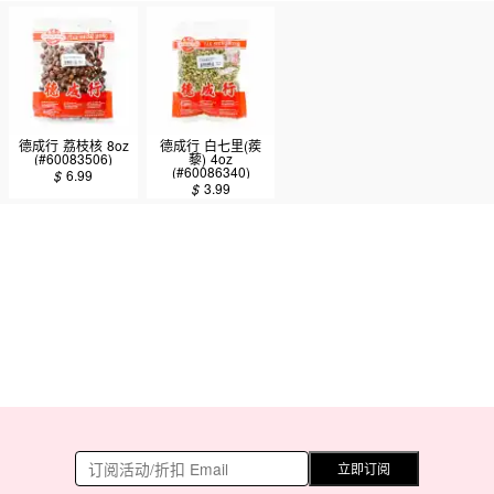
德成行 荔枝核 8oz
德成行 白七里(蒺
(#60083506)
藜) 4oz
(#60086340)
$
6.99
$
3.99
立即订阅