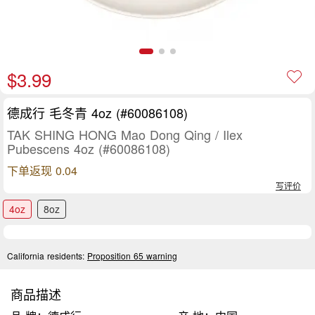
$3.99
德成行 毛冬青 4oz (#60086108)
TAK SHING HONG Mao Dong Qing / Ilex
Pubescens 4oz (#60086108)
下单返现 0.04
写评价
4oz
8oz
California residents:
Proposition 65 warning
商品描述