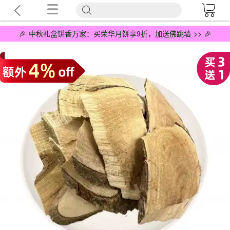
🎉 中秋礼盒饼香万家：买荣华月饼享9折，加送佛跳墙 >> 🎉