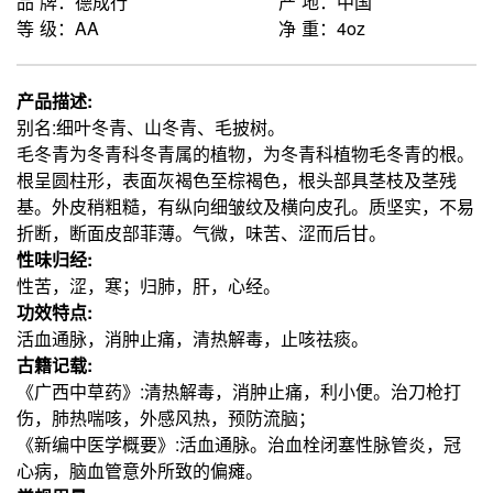
品 牌：德成行
产 地：中国
等 级：AA
净 重：4oz
产品描述:
别名:细叶冬青、山冬青、毛披树。
毛冬青为冬青科冬青属的植物，为冬青科植物毛冬青的根。
根呈圆柱形，表面灰褐色至棕褐色，根头部具茎枝及茎残
基。外皮稍粗糙，有纵向细皱纹及横向皮孔。质坚实，不易
折断，断面皮部菲薄。气微，味苦、涩而后甘。
性味归经:
性苦，涩，寒；归肺，肝，心经。
功效特点:
活血通脉，消肿止痛，清热解毒，止咳祛痰。
古籍记载:
《广西中草药》:清热解毒，消肿止痛，利小便。治刀枪打
伤，肺热喘咳，外感风热，预防流脑；
《新编中医学概要》:活血通脉。治血栓闭塞性脉管炎，冠
心病，脑血管意外所致的偏瘫。