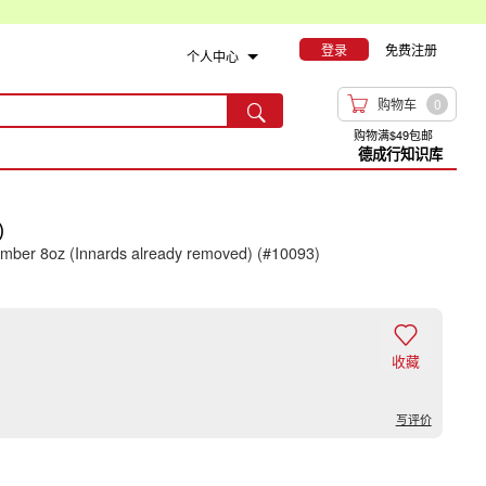
登录
免费注册
个人中心

购物车
0

购物满$49包邮
德成行知识库
)
er 8oz (Innards already removed) (#10093)

收藏
写评价