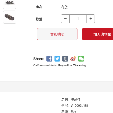
库存
有货
数量


立即购买
加入购物车
California residents:
Proposition 65 warning
Share:
品 牌：德成行
型 号：#10093 / G8
净 重：8oz