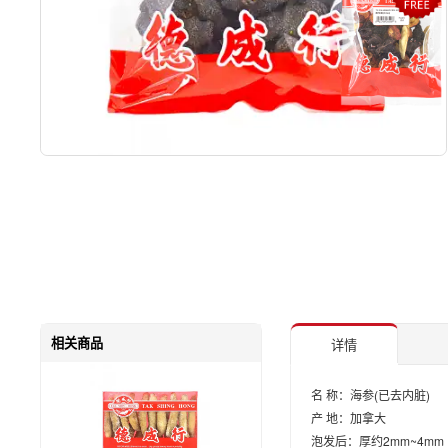
相关商品
详情
名 称：海参(已去内脏)
产 地：加拿大
泡发后：厚约2mm~4mm