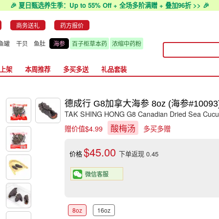
🎉 夏日甄选养生季：Up to 55% Off + 全场多阶满赠 + 叠加96折 >> 🎉
商务送礼
药方报价
鱼罐
干贝
鱼肚
海参
百子柜草本药
浓缩中药粉
上架
本周推荐
多买多送
礼品套装
德成行 G8加拿大海参 8oz (海参#10093
TAK SHING HONG G8 Canadian Dried Sea Cucumb
酸梅汤
赠价值$4.99
多买多赠
$45.00
价格
下单返现 0.45
微信客服
8oz
16oz