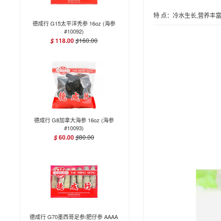
特 点：冷水生长,营养丰富
德成行 G15太平洋秃参 16oz (海参
#10092)
118.00
$
160.00
$
德成行 G8加拿大海参 16oz (海参
#10093)
60.00
$
80.00
$
德成行 G70墨西哥足参/肥仔参 AAAA