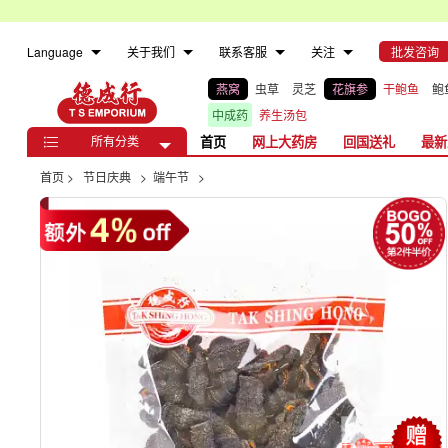
Language
关于我们
联系客服
关注
批发咨询
燕窝
虫草
灵芝
花旗参
干鲍鱼
鲍
中成药
养生汤包
所有分类
首页
网上大药房
回国送礼
最新

首页
>
节日庆典
>
端午节
>