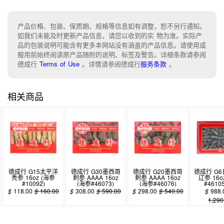
产品价格、包装、保质期、规格等信息如有调整，恕不另行通知。
如我们未能及时更新产品信息，请您以收到的实 物为准。实际产
品的包装说明可能含有更多本网站没有涵盖的产品信息。请使用或
服用前始终阅读原产品随附的说明、标签及警告。详细条款请参阅
德成行
Terms of Use
。
详情请参阅德成行
服务条款
。
相关商品
德成行 G15太平洋
德成行 G30墨西哥
德成行 G20墨西哥
德成行 G
秃参 16oz (海参
刺参 AAAA 16oz
刺参 AAAA 16oz
辽参 16o
#10092)
(海参#46073)
(海参#46076)
#46105
$
118.00
$
160.00
$
308.00
$
590.00
$
298.00
$
540.00
$
988.
1,290