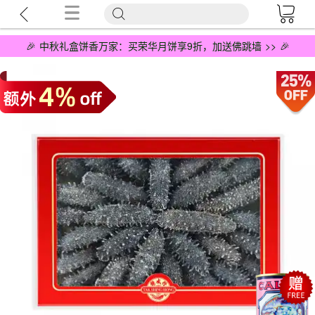
🎉 中秋礼盒饼香万家：买荣华月饼享9折，加送佛跳墙 >> 🎉