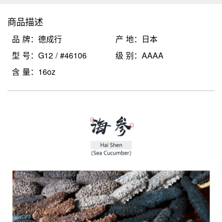
商品描述
品 牌：德成行
产 地：日本
型 号：G12 / #46106
级 别：AAAA
含 量：16oz