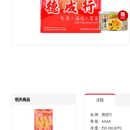
相关商品
详情
品 牌：德成行
等 级：AAAA
净 重：约0.39LB/PC