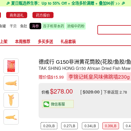
🎉 夏日甄选养生季：Up to 55% Off + 全场多阶满赠 + 叠加96折 >> 🎉
商务送礼
药方报价
鱼罐
干贝
鱼肚
海参
百子柜草本药
浓缩中药粉
上架
本周推荐
多买多送
礼品套装
德成行 G150非洲黄花筒胶(花胶/鱼胶/鱼肚) 1
TAK SHING HONG G150 African Dried Fish Maw
李锦记蚝皇风味佛跳墙230
赠价值$15.99
$278.00
[
$328.00
]
价格
下单返现 2.78
微信客服
0.20LB
0.27LB
0.34LB
0.39LB
0.