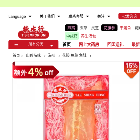
Language
关于我们
联系客服
关注
批发咨询
燕窝
虫草
灵芝
花旗参
干鲍鱼
鲍
中成药
养生汤包
所有分类
首页
网上大药房
回国送礼
最新

首页
>
山珍海味
>
海味
>
花胶 鱼胶 鱼肚
>