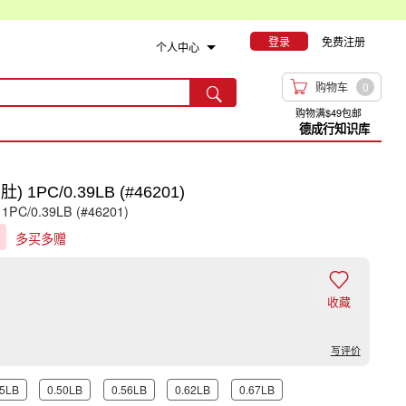
登录
免费注册
个人中心

购物车
0

购物满$49包邮
德成行知识库
PC/0.39LB (#46201)
 1PC/0.39LB (#46201)
g
多买多赠

收藏
写评价
45LB
0.50LB
0.56LB
0.62LB
0.67LB