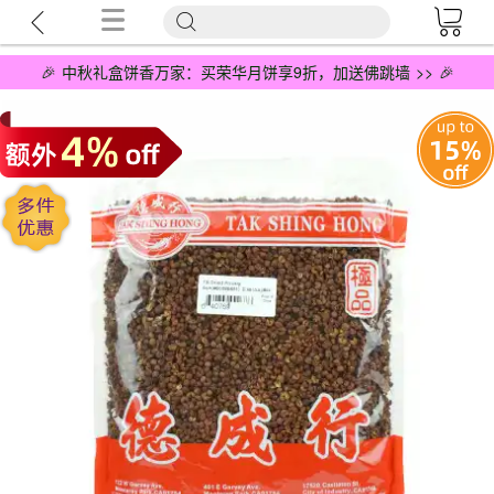
🎉 中秋礼盒饼香万家：买荣华月饼享9折，加送佛跳墙 >> 🎉