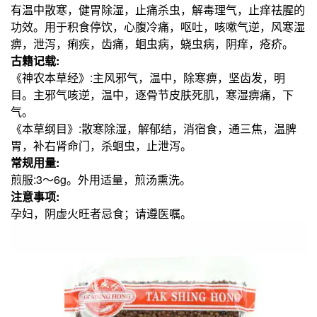
有温中散寒，健胃除湿，止痛杀虫，解毒理气，止痒祛腥的
功效。用于积食停饮，心腹冷痛，呕吐，咳嗽气逆，风寒湿
痹，泄泻，痢疾，齿痛，蛔虫病，蛲虫病，阴痒，疮疥。
古籍记载:
《神农本草经》:主风邪气，温中，除寒痹，坚齿发，明
目。主邪气咳逆，温中，逐骨节皮肤死肌，寒湿痹痛，下
气。
《本草纲目》:散寒除湿，解郁结，消宿食，通三焦，温脾
胃，补右肾命门，杀蛔虫，止泄泻。
常规用量:
煎服:3～6g。外用适量，煎汤熏洗。
注意事项:
孕妇，阴虚火旺者忌食；请遵医嘱。