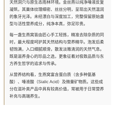
天然洞穴与原生态雨林环境。金丝燕以纯净唾液反复
凝筑，其巢体纹理细密、丝丝分明，呈现出天然温润
的象牙光泽。未经漂白与深度加工，完整保留原始盏
型与活性营养成分，纯净本真，弥足珍贵。
每一盏生燕窝皆由匠心手工轻拣，精准去除杂质的同
时，最大程度呵护其天然结构与营养精华。泡发后柔
韧饱满，入口细腻顺滑，散发淡雅清润的天然气息。
既是滋养身心的珍品之选，更象征着对极致品质与东
方养生哲学的追求与传承。
从营养结构看，生燕窝富含蛋白质（含多种氨基
酸）、唾液酸（Sialic Acid）及微量矿物质。这些成
分在滋补类产品中具有较高价值，常被用于日常营养
补充与高端养生。