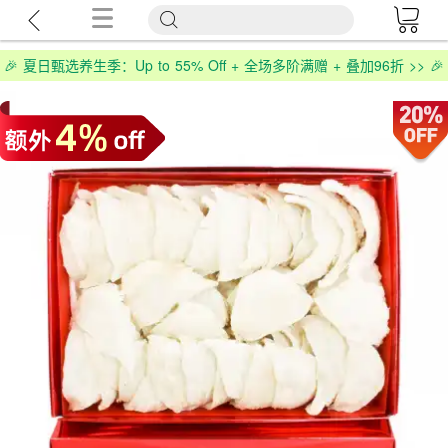
🎉 夏日甄选养生季：Up to 55% Off + 全场多阶满赠 + 叠加96折 >> 🎉