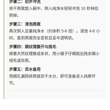
步骤二：初步冲洗
将干燕窝放入碗中，倒入纯净水轻轻冲洗 10 秒钟后
倒掉。
步骤三：浸泡燕窝
再次倒入足量纯净水（约体积 5-8 倍）。浸泡 4-8 小
时，直到燕窝完全变软且呈半透明状。
步骤四：顺纹理撕开与挑毛
顺着天然纹理撕成条状，用小镊子仔细挑出残余细小
绒毛或杂质。
步骤五：沥水备用
用细孔漏网将燕窝沥干水分，即可准备进入炖煮环
节。