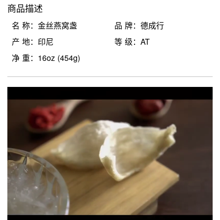
商品描述
名 称：金丝燕窝盏
品 牌：德成行
产 地：印尼
等 级：AT
净 重：16oz (454g)