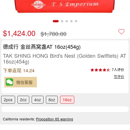
$1,424.00
$1,780.00
德成行 金丝燕窝盏AT 16oz(454g)
TAK SHING HONG Bird's Nest (Golden Swiftlets) AT
16oz(454g)
下单返现 14.24
7人评价
写评价
微信客服
2pcs
2oz
4oz
8oz
16oz
California residents:
Proposition 65 warning