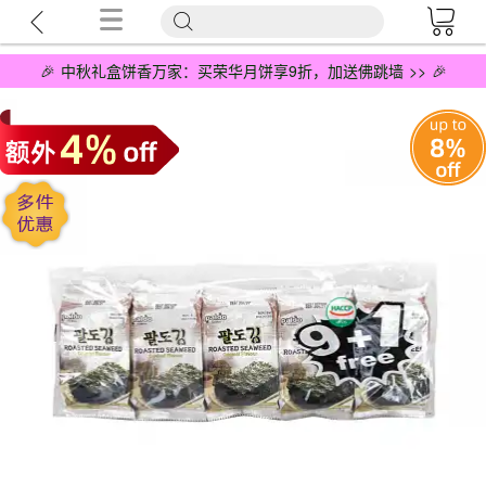
🎉 中秋礼盒饼香万家：买荣华月饼享9折，加送佛跳墙 >> 🎉