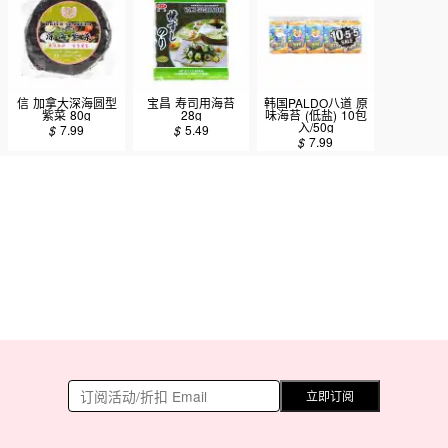
信 加拿大深海圆型
宝昌 寿司用海苔
韩国PALDO八道 原
紫菜 80g
28g
味海苔 (低盐) 10包
入/50g
$
7.99
$
5.49
$
7.99
立即订阅