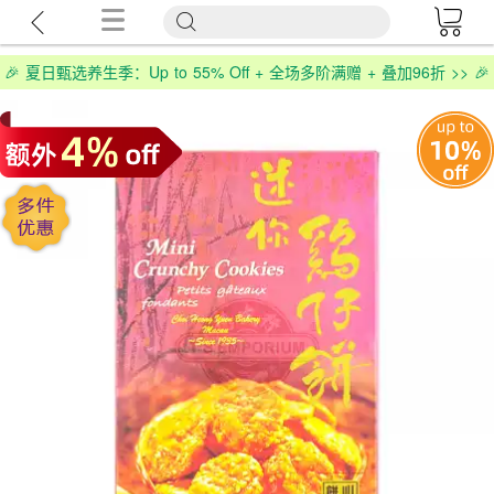
🎉 夏日甄选养生季：Up to 55% Off + 全场多阶满赠 + 叠加96折 >> 🎉