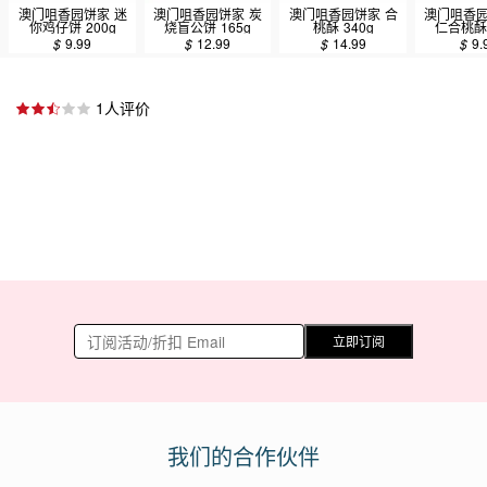
澳门咀香园饼家 迷
澳门咀香园饼家 炭
澳门咀香园饼家 合
澳门咀香园
你鸡仔饼 200g
烧盲公饼 165g
桃酥 340g
仁合桃酥 
$
9.99
$
12.99
$
14.99
$
9.
1人评价
立即订阅
我们的合作伙伴