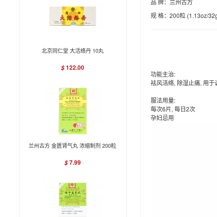
品 牌：兰州古方
规 格：200粒 (1.13oz/32
北京同仁堂 大活络丹 10丸
122.00
$
功能主治:
袪风活络, 除湿止痛, 用
服法用量:
每次6片, 每日2次
孕妇忌用
兰州古方 金匮肾气丸 浓缩制剂 200粒
7.99
$