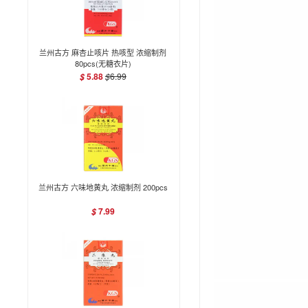
兰州古方 麻杏止咳片 热咳型 浓缩制剂
80pcs(无糖衣片)
5.88
$
6.99
$
兰州古方 六味地黄丸 浓缩制剂 200pcs
7.99
$