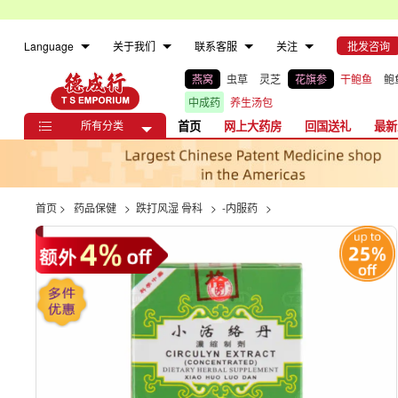
Language
关于我们
联系客服
关注
批发咨询
燕窝
虫草
灵芝
花旗参
干鲍鱼
鲍
中成药
养生汤包
所有分类
首页
网上大药房
回国送礼
最新

首页
>
药品保健
>
跌打风湿 骨科
>
-内服药
>