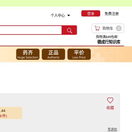
登录
免费注册
个人中心

购物车
0

购物满$49包邮
德成行知识库

收藏
.44
4/件)
写评价