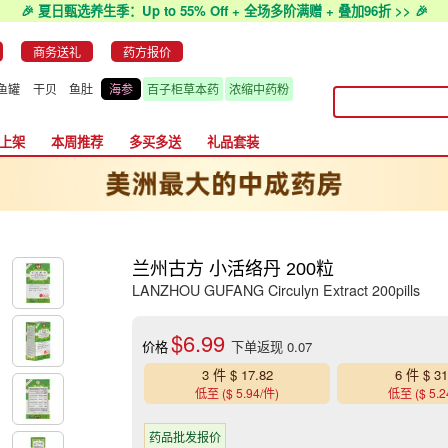
🎉 夏日甄选养生季：Up to 55% Off + 全场多阶满赠 + 叠加96折 >> 🎉
商务送礼
药方报价
鱼罐
干贝
鱼肚
海参
百子柜草本药
浓缩中药粉
上架
本周推荐
多买多送
礼品套装
兰州古方 小活络丹 200粒
LANZHOU GUFANG Circulyn Extract 200pills
$6.99
价格
下单返现 0.07
3 件 $ 17.82
6 件 $ 31
低至 ($ 5.94/件)
低至 ($ 5.2
药品批发报价