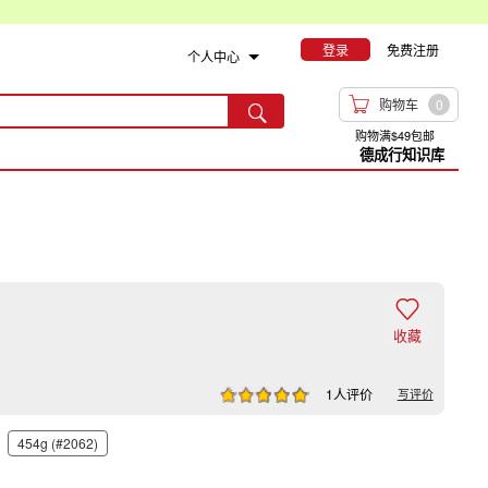
登录
免费注册
个人中心

购物车
0

购物满$49包邮
德成行知识库

收藏
1人评价
写评价
454g (#2062)