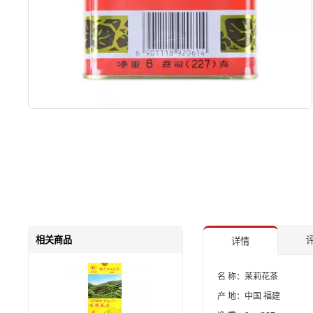
相关商品
评
详情
名 称：茉莉花茶
产 地：中国 福建