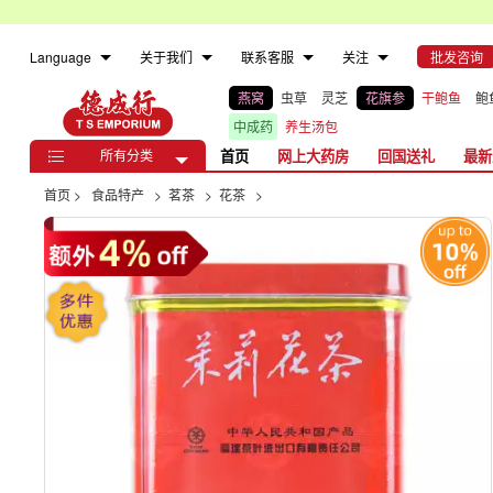
Language
关于我们
联系客服
关注
批发咨询
燕窝
虫草
灵芝
花旗参
干鲍鱼
鲍
中成药
养生汤包
所有分类
首页
网上大药房
回国送礼
最新

首页
>
食品特产
>
茗茶
>
花茶
>