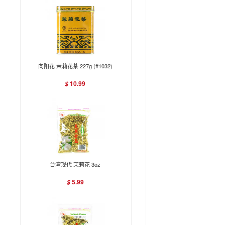
向阳花 茉莉花茶 227g (#1032)
10.99
$
台湾现代 茉莉花 3oz
5.99
$