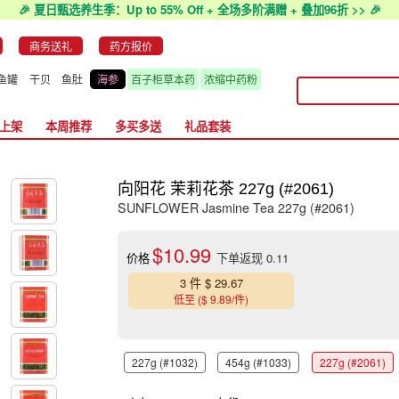
🎉 夏日甄选养生季：Up to 55% Off + 全场多阶满赠 + 叠加96折 >> 🎉
商务送礼
药方报价
鱼罐
干贝
鱼肚
海参
百子柜草本药
浓缩中药粉
上架
本周推荐
多买多送
礼品套装
向阳花 茉莉花茶 227g (#2061)
SUNFLOWER Jasmine Tea 227g (#2061)
$10.99
价格
下单返现 0.11
3 件 $ 29.67
低至 ($ 9.89/件)
227g (#1032)
454g (#1033)
227g (#2061)