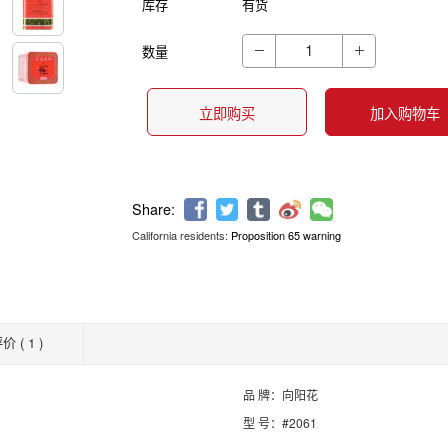
库存
有货
数量


立即购买
加入购物车
California residents:
Proposition 65 warning
Share:
价 ( 1 )
品 牌：向阳花
型 号：#2061