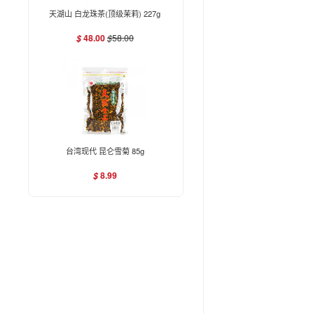
天湖山 白龙珠茶(顶级茉莉) 227g
48.00
$
58.00
$
台湾现代 昆仑雪菊 85g
8.99
$