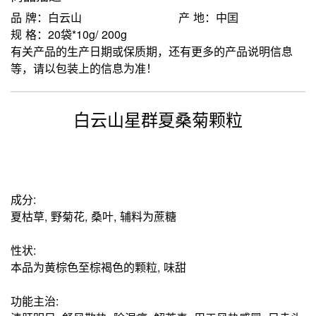
品 牌：白云山
产 地：中囯
规 格：20袋*10g/ 200g
有关产品的生产日期或保质期，还有更多的产品说明信息
等，请以包装上的信息为准！
白云山星群夏桑菊颗粒
成分:
夏枯草, 野菊花, 桑叶, 辅料为蔗糖
性状:
本品为黄棕色至棕褐色的颗粒, 味甜
功能主治: