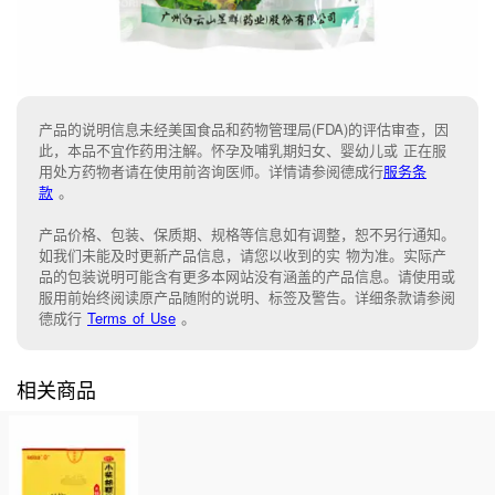
产品的说明信息未经美国食品和药物管理局(FDA)的评估审查，因
此，本品不宜作药用注解。怀孕及哺乳期妇女、婴幼儿或 正在服
用处方药物者请在使用前咨询医师。详情请参阅德成行
服务条
款
。
产品价格、包装、保质期、规格等信息如有调整，恕不另行通知。
如我们未能
及时更新产品信息，
请您以收到的实 物为准。
实际产
品的包装说明可能含有更多本网站没有涵盖的产品信息。请
使用或
服用前始终阅读原产品随附的说明
、
标签
及
警告。
详细条款请参阅
德成行
Terms of Use
。
相关商品