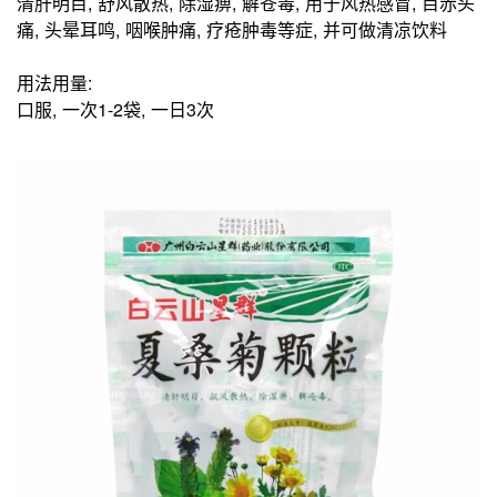
清肝明目, 舒风散热, 除湿痹, 解苍毒, 用于风热感冒, 目赤头
痛, 头晕耳鸣, 咽喉肿痛, 疗疮肿毒等症, 并可做清凉饮料
用法用量:
口服, 一次1-2袋, 一日3次