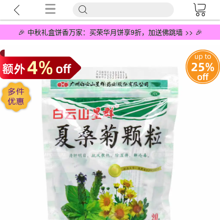
🎉 中秋礼盒饼香万家：买荣华月饼享9折，加送佛跳墙 >> 🎉