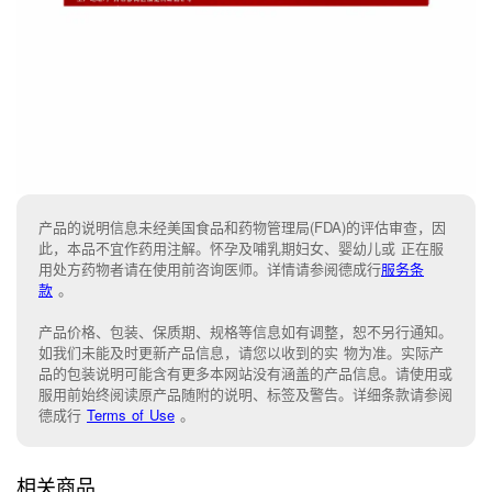
产品的说明信息未经美国食品和药物管理局(FDA)的评估审查，因
此，本品不宜作药用注解。怀孕及哺乳期妇女、婴幼儿或 正在服
用处方药物者请在使用前咨询医师。详情请参阅德成行
服务条
款
。
产品价格、包装、保质期、规格等信息如有调整，恕不另行通知。
如我们未能
及时更新产品信息，
请您以收到的实 物为准。
实际产
品的包装说明可能含有更多本网站没有涵盖的产品信息。请
使用或
服用前始终阅读原产品随附的说明
、
标签
及
警告。
详细条款请参阅
德成行
Terms of Use
。
相关商品