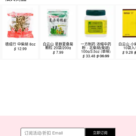
德成行 中柴胡 8oz
白云山 星群夏桑菊
一方制药 浓缩中药
白云山 小
颗粒 20袋/200g
粉 - 北柴胡(柴胡)
10袋入/
$
12.99
100g/3.5oz (单味)
$
7.99
$
9.28
$
33.48
$
36.99
立即订阅