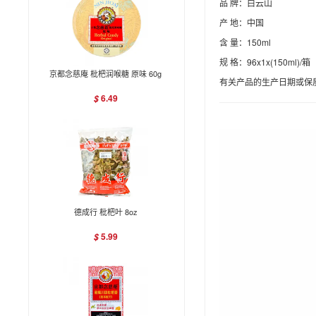
品 牌：白云山
产 地：中国
含 量：150ml
规 格：96x1x(150ml)/箱
京都念慈庵 枇杷润喉糖 原味 60g
有关产品的生产日期或保
6.49
$
德成行 枇杷叶 8oz
5.99
$