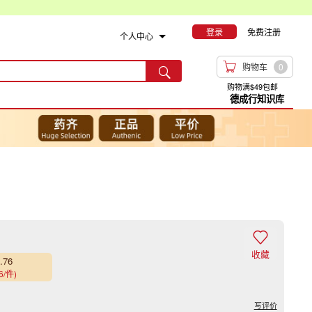
登录
免费注册
个人中心

购物车
0

购物满$49包邮
德成行知识库

收藏
.76
6/件)
写评价