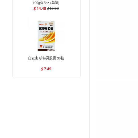
100g/3.5oz (单味)
14.48
$
15.99
$
白云山 咳特灵胶囊 30粒
7.49
$