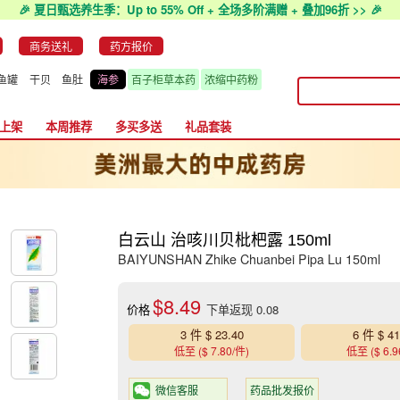
🎉 夏日甄选养生季：Up to 55% Off + 全场多阶满赠 + 叠加96折 >> 🎉
商务送礼
药方报价
鱼罐
干贝
鱼肚
海参
百子柜草本药
浓缩中药粉
上架
本周推荐
多买多送
礼品套装
白云山 治咳川贝枇杷露 150ml
BAIYUNSHAN Zhike Chuanbei Pipa Lu 150ml
$8.49
价格
下单返现 0.08
3 件 $ 23.40
6 件 $ 41
低至 ($ 7.80/件)
低至 ($ 6.9
微信客服
药品批发报价