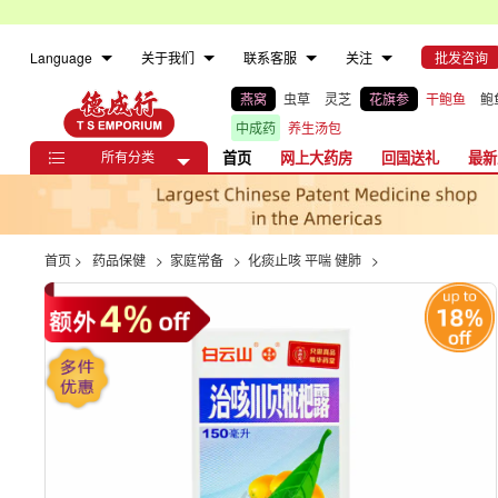
Language
关于我们
联系客服
关注
批发咨询
燕窝
虫草
灵芝
花旗参
干鲍鱼
鲍
中成药
养生汤包
所有分类
首页
网上大药房
回国送礼
最新

首页
>
药品保健
>
家庭常备
>
化痰止咳 平喘 健肺
>