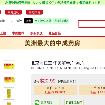
🎉 夏日甄选养生季：Up to 55% Off + 全场多阶满赠 + 叠加96折 >> 🎉
商务送礼
药方报价
鱼罐
干贝
鱼肚
海参
百子柜草本药
浓缩中药粉
上架
本周推荐
多买多送
礼品套装
北京同仁堂 牛黄解毒片 96片
BEIJING TONG REN TANG Niu Huang Jie Du Pian
$20.99
价格
下单返现 0.21
3 件 $ 57.90
6 件 $ 11
低至 ($ 19.30/件)
低至 ($ 18.
微信客服
药品批发报价