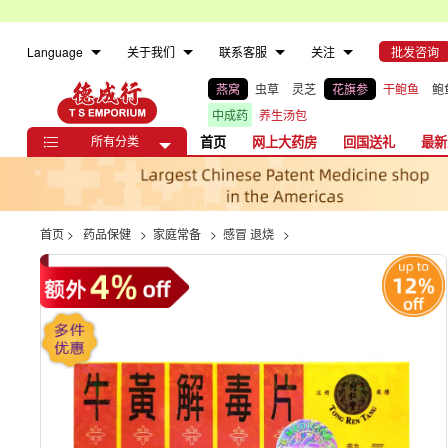
Language
关于我们
联系客服
关注
批发咨询
燕窝
虫草
灵芝
花旗参
干鲍鱼
鲍
中成药
养生汤包
所有分类
首页
网上大药房
回国送礼
最新

首页
>
药品保健
>
家庭常备
>
感冒 退烧
>