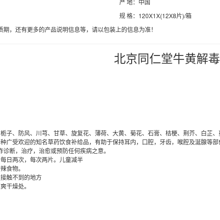
产 地：中国
规 格：120X1X(12X8片)/箱
质期，还有更多的产品说明信息等，请以包装上的信息为准！
北京同仁堂牛黄解毒
翘、栀子、防风、川芎、甘草、旋复花、薄荷、大黄、菊花、石膏、桔梗、荆芥、白芷、
是一种广受欢迎的知名草药饮食补给品，有助于保持耳内，口腔，牙齿，喉腔及涎腺等
作诊断，治疗，治愈或预防任何疾病之意。
，每日两次，每次两片。儿童减半
辛辣食物。
童接触不到的地方
凉爽干燥处。