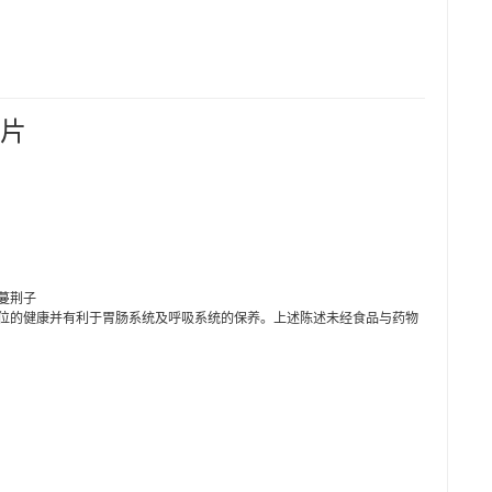
片
蔓荆子
部位的健康并有利于胃肠系统及呼吸系统的保养。上述陈述未经食品与药物