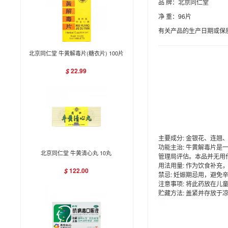
品 牌：北京同仁堂
净 重：96片
有关产品的生产日期或保
北京同仁堂 牛黄解毒片(糖衣片) 100片
22.99
$
主要成分: 金银花、连
功能主治: 牛黄解毒片
北京同仁堂 牛黄清心丸 10丸
管理局评估。本品并无用
用法用量: 作为饮食补充
122.00
$
禁忌: 妊娠期忌用，避免
注意事项: 将此药放在儿
贮藏方法: 盖紧并存放于