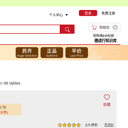
登录
免费注册
个人中心

购物车
0

购物满$49包邮
德成行知识库
 96 tables

收藏
0.70
45/件)
2人评价
写评价