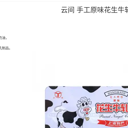
云间 手工原味花生牛
奶油，
。
乳制品。