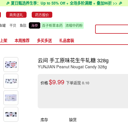
🎉 夏日甄选养生季：Up to 55% Off + 全场多阶满赠 + 叠加96折 >> 🎉
商务送礼
药方报价
鱼罐
干贝
鱼肚
海参
百子柜草本药
浓缩中药粉
上架
本周推荐
多买多送
礼品套装
云间 手工原味花生牛轧糖 328g
YUNJIAN Peanut Nougat Candy 328g
$9.99
价格
下单返现 0.10
库存
缺货