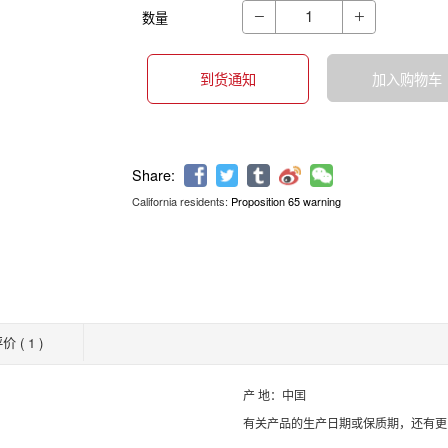
数量


到货通知
加入购物车
California residents:
Proposition 65 warning
Share:
价 ( 1 )
产 地：中囯
有关产品的生产日期或保质期，还有更