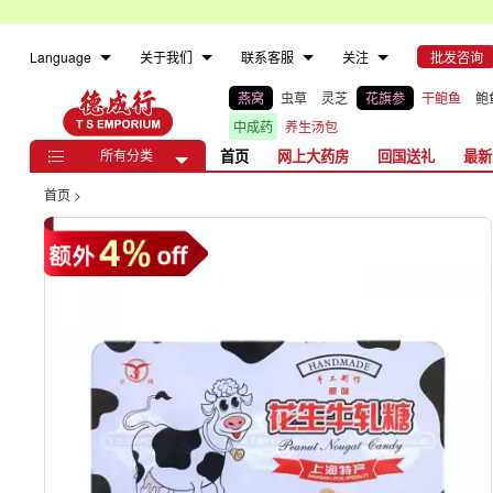
Language
关于我们
联系客服
关注
批发咨询
燕窝
虫草
灵芝
花旗参
干鲍鱼
鲍
中成药
养生汤包
所有分类
首页
网上大药房
回国送礼
最新

首页
>