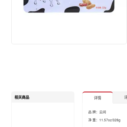
相关商品
评
详情
品 牌：云间
净 重：11.57oz/328g