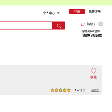
登录
免费注册
个人中心

购物车
0

购物满$49包邮
德成行知识库

收藏
1人评价
写评价