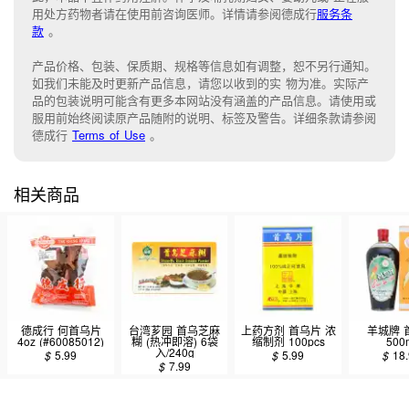
用处方药物者请在使用前咨询医师。详情请参阅德成行
服务条
款
。
产品价格、包装、保质期、规格等信息如有调整，恕不另行通知。
如我们未能
及时更新产品信息，
请您以收到的实 物为准。
实际产
品的包装说明可能含有更多本网站没有涵盖的产品信息。请
使用或
服用前始终阅读原产品随附的说明
、
标签
及
警告。
详细条款请参阅
德成行
Terms of Use
。
相关商品
德成行 何首乌片
台湾芗园 首乌芝麻
上药方剂 首乌片 浓
羊城牌 
4oz (#60085012)
糊 (热冲即溶) 6袋
缩制剂 100pcs
500
入/240g
$
5.99
$
5.99
$
18
$
7.99