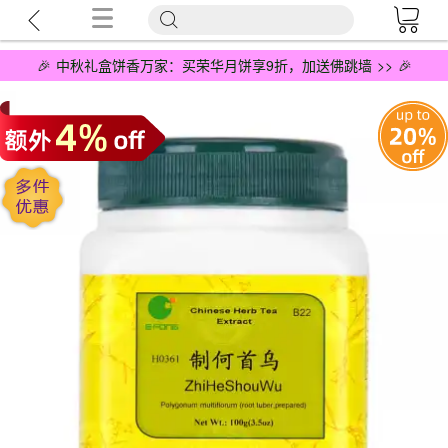
🎉 中秋礼盒饼香万家：买荣华月饼享9折，加送佛跳墙 >> 🎉