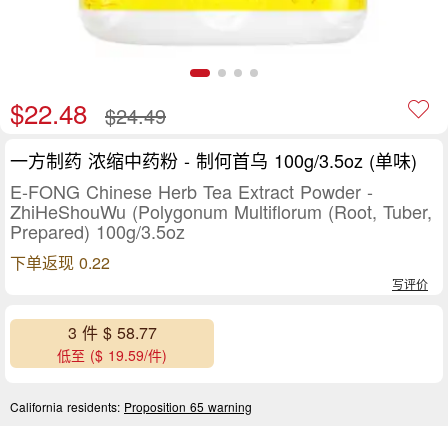
$22.48
$24.49
一方制药 浓缩中药粉 - 制何首乌 100g/3.5oz (单味)
E-FONG Chinese Herb Tea Extract Powder -
ZhiHeShouWu (Polygonum Multiflorum (Root, Tuber,
Prepared) 100g/3.5oz
下单返现 0.22
写评价
3 件 $ 58.77
低至 ($ 19.59/件)
California residents:
Proposition 65 warning