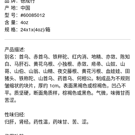
品 牌：德成行
产 地：中国
型 号：#60085012
含 量：4oz
规 格：24x1x(4oz)/箱
产品描述:
别名：首乌、赤首乌、铁秤砣、红内消、地精、亦敛、陈知
白、马肝石、黄花乌根、小独根、赤敛、疮帚、山奴、山
哥、山伯、山翁、山精、夜交藤根、黄花污根、血娃娃、田
猪头、铁称陀、山首乌、药首乌、何相公。制成品为不规则
皱缩状的块片，厚约 1cm。表面黑褐色或棕褐色，凹凸不
平。质坚硬，断面角质样，棕褐色或黑色。气微，味微甘而
苦涩。
性味归经:
归肝，肾经。药性温，药味甘、苦、涩。