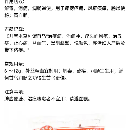
作用功效:
解毒，消痈，润肠通便。用于瘰疠疮痈，风疹瘙痒，肠燥便
秘；高血脂。
古籍记载:
《开宝本草》谓首乌“治痹疬，消痈肿，疗头面风疮，治五
痔，止心痛，益血气，黑髭鬓鬓，悦颜色，亦治妇人产后及
带下诸疾。”
常规用量:
6 ～12g，补益精血宜制用；解毒，截疟，润肠宜生用；鲜
何首乌润肠之功较生首乌更佳。
注意事项:
脾虚便溏、湿痰咳嗽者不宜用；请遵医嘱。