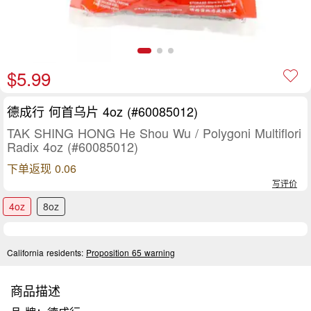
$5.99
德成行 何首乌片 4oz (#60085012)
TAK SHING HONG He Shou Wu / Polygoni Multiflori
Radix 4oz (#60085012)
下单返现 0.06
写评价
4oz
8oz
California residents:
Proposition 65 warning
商品描述