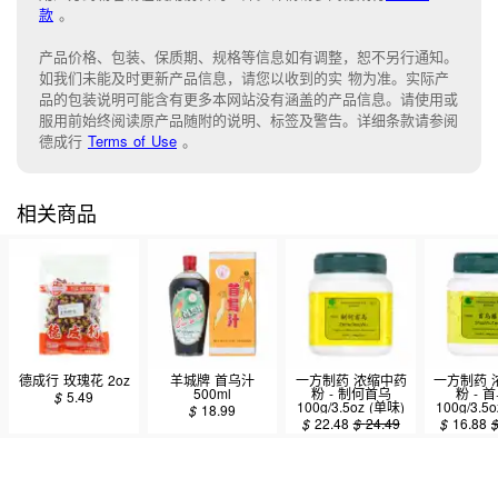
款
。
产品价格、包装、保质期、规格等信息如有调整，恕不另行通知。
如我们未能
及时更新产品信息，
请您以收到的实 物为准。
实际产
品的包装说明可能含有更多本网站没有涵盖的产品信息。请
使用或
服用前始终阅读原产品随附的说明
、
标签
及
警告。
详细条款请参阅
德成行
Terms of Use
。
相关商品
德成行 玫瑰花 2oz
羊城牌 首乌汁
一方制药 浓缩中药
一方制药 
500ml
粉 - 制何首乌
粉 - 
$
5.49
100g/3.5oz (单味)
100g/3.5
$
18.99
$
22.48
$
24.49
$
16.88