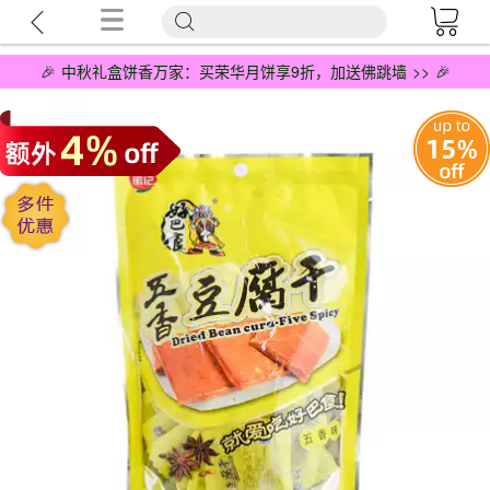
🎉 中秋礼盒饼香万家：买荣华月饼享9折，加送佛跳墙 >> 🎉