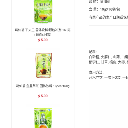
品 牌：葛仙翁
含 量：10gX16袋/包
有关产品的生产日期或保
葛仙翁 下火王 固体饮料/颗粒冲剂 160克
(10克x16袋)
5.99
$
配料:
白砂糖, 火麻仁, 山药, 白扁
郁李仁, 甘草, 橘皮, 大枣,
食用方法:
开水冲饮, 一次1~2袋, 一
葛仙翁 鱼腥草茶 固体饮料 16pcs/160g
5.99
$