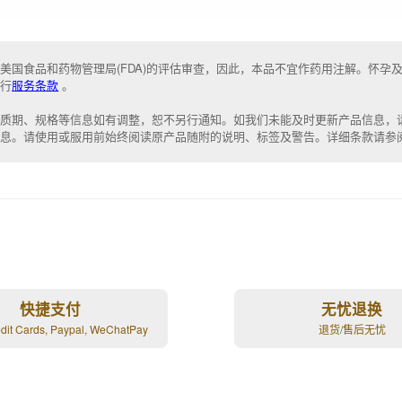
美国食品和药物管理局(FDA)的评估审查，因此，本品不宜作药用注解。怀孕
成行
服务条款
。
保质期、规格等信息如有调整，恕不另行通知。如我们未能
及时更新产品信息，
信息。请
使用或服用前始终阅读原产品随附的说明
、
标签
及
警告。
详细条款请参
快捷支付
无忧退换
edit Cards, Paypal, WeChatPay
退货/售后无忧