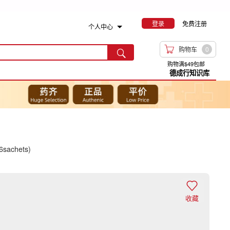
登录
免费注册
个人中心

购物车
0

购物满$49包邮
德成行知识库
6sachets)

收藏