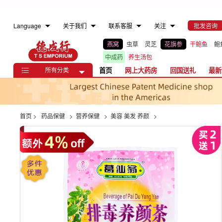
Language
关于我们
联系客服
关注
批发咨询
燕窝
虫草
灵芝
花旗参
干鲍鱼
鲍
中成药
养生汤包
所有分类
首页
网上大药房
回国送礼
最新

首页
>
药品保健
>
营养保健
>
美容 美发 养颜
>