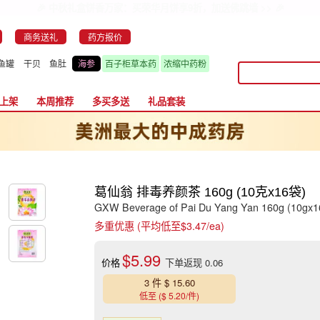
🎉 中秋礼盒饼香万家：买荣华月饼享9折，加送佛跳墙 >> 🎉
商务送礼
药方报价
鱼罐
干贝
鱼肚
海参
百子柜草本药
浓缩中药粉
上架
本周推荐
多买多送
礼品套装
葛仙翁 排毒养颜茶 160g (10克x16袋)
GXW Beverage of Pai Du Yang Yan 160g (10gx1
多重优惠 (平均低至$3.47/ea)
$5.99
价格
下单返现 0.06
3 件 $ 15.60
低至 ($ 5.20/件)