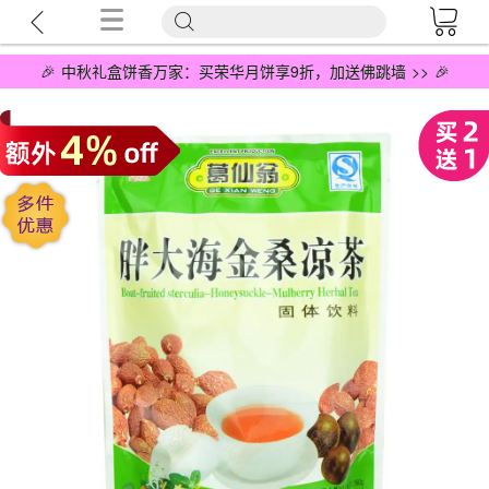
🎉 中秋礼盒饼香万家：买荣华月饼享9折，加送佛跳墙 >> 🎉