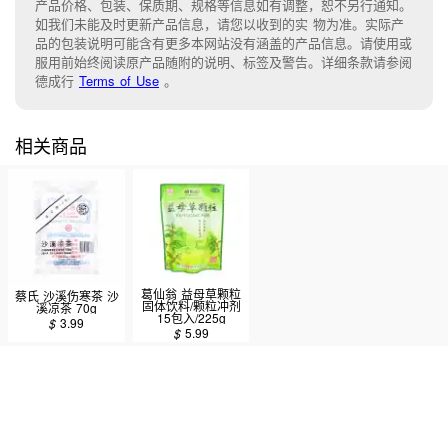
产品价格、包装、保质期、规格等信息如有调整，恕不另行通知。
如我们未能
及时更新产品信息，
请您以收到的实 物为准。
实际产
品的包装说明可能含有更多本网站没有涵盖的产品信息。请
使用或
服用前始终阅读原产品随附的说明
、
标签
及
警告。
详细条款请参阅
德成行
Terms of Use
。
相关商品
葛仙翁 益母草颗粒
蔡氏 沙溪伤寒茶 沙
固体饮料/颗粒冲剂
溪凉茶 70g
15包入/225g
$
3.99
$
5.99