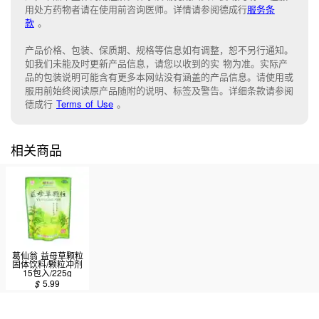
用处方药物者请在使用前咨询医师。详情请参阅德成行
服务条
款
。
产品价格、包装、保质期、规格等信息如有调整，恕不另行通知。
如我们未能
及时更新产品信息，
请您以收到的实 物为准。
实际产
品的包装说明可能含有更多本网站没有涵盖的产品信息。请
使用或
服用前始终阅读原产品随附的说明
、
标签
及
警告。
详细条款请参阅
德成行
Terms of Use
。
相关商品
葛仙翁 益母草颗粒
固体饮料/颗粒冲剂
15包入/225g
$
5.99