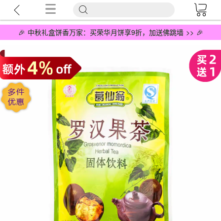
🎉 中秋礼盒饼香万家：买荣华月饼享9折，加送佛跳墙 >> 🎉