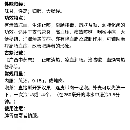
性味归经：
味甘，性凉；归肺，大肠经。
功效特点：
有清热凉血，生津止咳，滑肠排毒，嫩肤益颜，润肺化痰的
功效。适用于支气管炎，高血压，痰热咳嗽，咽喉肿痛，大
便秘结，消渴烦躁等症。亦有降血脂及减肥作用，可辅助治
疗高脂血症，改善肥胖者的形象。
古籍记载：
《广西中药志》：止咳清热，凉血润肠。治咳嗽，血燥胃热
便秘等。
常规用量：
内服：煎汤，9-15g，或炖肉。
泡茶：直接掰开罗汉果，连皮带肉一起泡。外壳可以先洗一
下，一次泡1/3或1/4个。（在250毫升的沸水中浸泡3-5分
钟。）
使用注意：
脾胃虚寒者慎服。