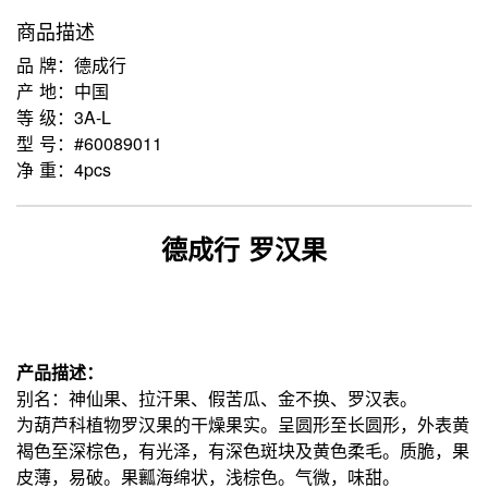
商品描述
品 牌：德成行
产 地：中国
等 级：3A-L
型 号：#60089011
净 重：4pcs
德成行 罗汉果
产品描述：
别名：神仙果、拉汗果、假苦瓜、金不换、罗汉表。
为葫芦科植物罗汉果的干燥果实。呈圆形至长圆形，外表黄
褐色至深棕色，有光泽，有深色斑块及黄色柔毛。质脆，果
皮薄，易破。果瓤海绵状，浅棕色。气微，味甜。