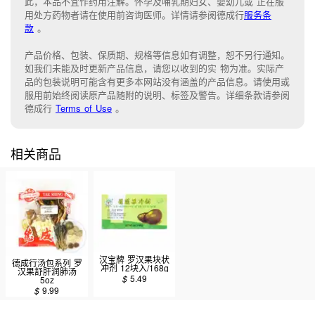
此，本品不宜作药用注解。怀孕及哺乳期妇女、婴幼儿或 正在服
用处方药物者请在使用前咨询医师。详情请参阅德成行
服务条
款
。
产品价格、包装、保质期、规格等信息如有调整，恕不另行通知。
如我们未能
及时更新产品信息，
请您以收到的实 物为准。
实际产
品的包装说明可能含有更多本网站没有涵盖的产品信息。请
使用或
服用前始终阅读原产品随附的说明
、
标签
及
警告。
详细条款请参阅
德成行
Terms of Use
。
相关商品
汉宝牌 罗汉果块状
德成行汤包系列 罗
冲剂 12块入/168g
汉果舒肝润肺汤
$
5.49
5oz
$
9.99