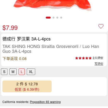
$7.99
德成行 罗汉果 3A-L-4pcs
TAK SHING HONG Siraitia Grosvenorii / Luo Han
Guo 3A-L-4pcs
下单返现 0.08
2人评价
写评价
S
M
L
XL
2 件 $ 12.78
低至 ($ 6.39/件)
California residents:
Proposition 65 warning